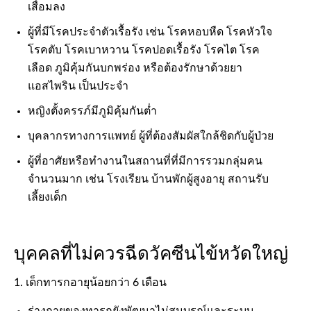
เสื่อมลง
ผู้ที่มีโรคประจำตัวเรื้อรัง เช่น โรคหอบหืด โรคหัวใจ
โรคตับ โรคเบาหวาน โรคปอดเรื้อรัง โรคไต โรค
เลือด ภูมิคุ้มกันบกพร่อง หรือต้องรักษาด้วยยา
แอสไพริน เป็นประจำ
หญิงตั้งครรภ์มีภูมิคุ้มกันต่ำ
บุคลากรทางการแพทย์ ผู้ที่ต้องสัมผัสใกล้ชิดกับผู้ป่วย
ผู้ที่อาศัยหรือทำงานในสถานที่ที่มีการรวมกลุ่มคน
จำนวนมาก เช่น โรงเรียน บ้านพักผู้สูงอายุ สถานรับ
เลี้ยงเด็ก
บุคคลที่ไม่ควรฉีดวัคซีนไข้หวัดใหญ่
1. เด็กทารกอายุน้อยกว่า 6 เดือน
ร่างกายของทารกยังพัฒนาไม่สมบูรณ์และระบบ