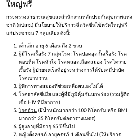
ใหญ่ฟรี
กระทรวงสาธารณสุขและสำนักงานหลักประกันสุขภาพแห่ง
ชาติ (สปสช.) มีนโยบายให้บริการฉีดวัคซีนไข้หวัดใหญ่ฟรี
แก่ประชาชน 7 กลุ่มเสี่ยง ดังนี้:
เด็กเล็ก อายุ 6 เดือน ถึง 2 ขวบ
ผู้มีโรคเรื้อรัง 7 กลุ่มโรค: โรคปอดอุดกั้นเรื้อรัง โรค
หอบหืด โรคหัวใจ โรคหลอดเลือดสมอง โรคไตวาย
เรื้อรัง ผู้ป่วยมะเร็งที่อยู่ระหว่างการได้รับเคมีบำบัด
โรคเบาหวาน
ผู้พิการทางสมองที่ช่วยเหลือตนเองไม่ได้
โรคธาลัสซีเมีย และผู้ที่มีภูมิคุ้มกันบกพร่อง (รวมผู้ติด
เชื้อ HIV ที่มีอาการ)
โรคอ้วน
(มีน้ำหนักมากกว่า 100 กิโลกรัม หรือ BMI
มากกว่า 35 กิโลกรัมต่อตารางเมตร)
ผู้สูงอายุที่มีอายุ 65 ปีขึ้นไป
หญิงตั้งครรภ์ อายุครรภ์ 4 เดือนขึ้นไป (ให้บริการ