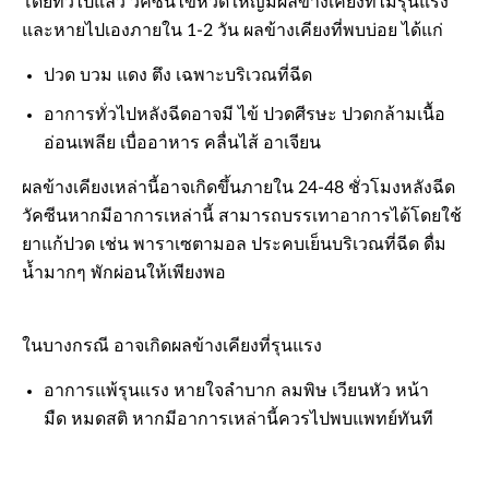
โดยทั่วไปแล้ว วัคซีนไข้หวัดใหญ่มีผลข้างเคียงที่ไม่รุนแรง
และหายไปเองภายใน 1-2 วัน ผลข้างเคียงที่พบบ่อย ได้แก่
ปวด บวม แดง ตึง เฉพาะบริเวณที่ฉีด
อาการทั่วไปหลังฉีดอาจมี ไข้ ปวดศีรษะ ปวดกล้ามเนื้อ
อ่อนเพลีย เบื่ออาหาร คลื่นไส้ อาเจียน
ผลข้างเคียงเหล่านี้อาจเกิดขึ้นภายใน 24-48 ชั่วโมงหลังฉีด
วัคซีนหากมีอาการเหล่านี้ สามารถบรรเทาอาการได้โดยใช้
ยาแก้ปวด เช่น พาราเซตามอล ประคบเย็นบริเวณที่ฉีด ดื่ม
น้ำมากๆ พักผ่อนให้เพียงพอ
ในบางกรณี อาจเกิดผลข้างเคียงที่รุนแรง
อาการแพ้รุนแรง หายใจลำบาก ลมพิษ เวียนหัว หน้า
มืด หมดสติ หากมีอาการเหล่านี้ควรไปพบแพทย์ทันที