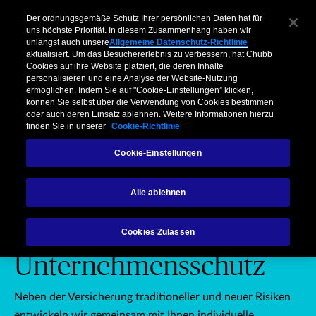
Unternehmen​
Makler
Privatkunden & Partner​
Kooperationen
Der ordnungsgemäße Schutz Ihrer persönlichen Daten hat für
uns höchste Priorität. In diesem Zusammenhang haben wir
unlängst auch unsere
Allgemeine Datenschutz-Richtlinie
Menu
aktualisiert. Um das Besuchererlebnis zu verbessern, hat Chubb
Cookies auf ihre Website platziert, die deren Inhalte
personalisieren und eine Analyse der Website-Nutzung
ermöglichen. Indem Sie auf "Cookie-Einstellungen” klicken,
können Sie selbst über die Verwendung von Cookies bestimmen
oder auch deren Einsatz ablehnen. Weitere Informationen hierzu
finden Sie in unserer
Cookie-Richtlinie
Unternehmen: Expertise als Unt
Unternehmen
Makler
Kooper
Cookie-Einstellungen
Alle ablehnen
SICHERHEIT FÜR IHR UNTERNEHMEN
Expertise als
Cookies Zulassen
Unternehmensschutz
Neben der Versicherung traditioneller und neuer Risiken
entwickeln wir gemeinsam mit Ihnen individuelle