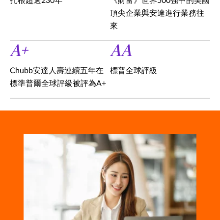
扎根超過230年
《財富》世界500強中的美國
頂尖企業與安達進行業務往
來
A+
AA
Chubb安達人壽連續五年在
標普全球評級
標準普爾全球評級被評為A+