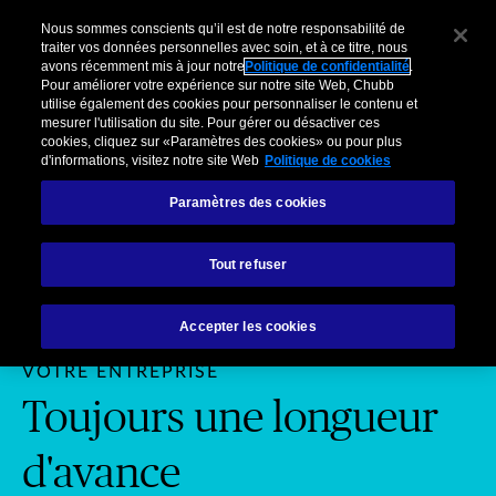
Pour Clients Entreprises
Courtiers
Organisations partenaires
C
Nous sommes conscients qu’il est de notre responsabilité de
traiter vos données personnelles avec soin, et à ce titre, nous
avons récemment mis à jour notre
Politique de confidentialité
.
Menu
Pour améliorer votre expérience sur notre site Web, Chubb
utilise également des cookies pour personnaliser le contenu et
mesurer l'utilisation du site. Pour gérer ou désactiver ces
cookies, cliquez sur «Paramètres des cookies» ou pour plus
d'informations, visitez notre site Web
Politique de cookies
Paramètres des cookies
Entreprises: Toujours une longue
Organi
Entreprises
Courtiers
parte
Tout refuser
Accepter les cookies
UNE COUVERTURE D'ASSURANCE POUR
VOTRE ENTREPRISE
Toujours une longueur
d'avance