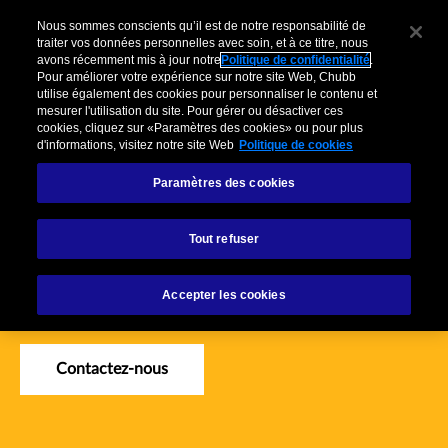
Pour Clients Entreprises
Courtiers
Organisations partenaires
Cl
Nous sommes conscients qu’il est de notre responsabilité de
traiter vos données personnelles avec soin, et à ce titre, nous
avons récemment mis à jour notre
Politique de confidentialité
.
Menu
Pour améliorer votre expérience sur notre site Web, Chubb
utilise également des cookies pour personnaliser le contenu et
mesurer l'utilisation du site. Pour gérer ou désactiver ces
cookies, cliquez sur «Paramètres des cookies» ou pour plus
Produits
Industries
Services
Sinistres
d'informations, visitez notre site Web
Politique de cookies
Produits
Paramètres des cookies
Tout refuser
Chubb soutient les grandes et petites entreprises avec des
solutions d'assurance sur mesure et des conseils
Accepter les cookies
compétents.
Contactez-nous