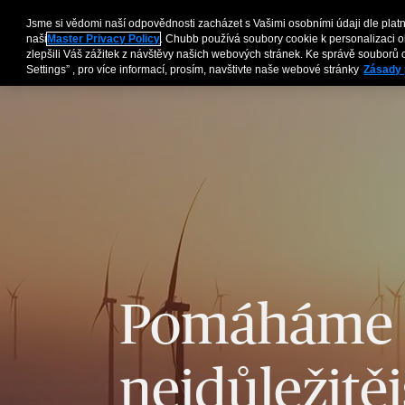
Jsme si vědomi naší odpovědnosti zacházet s Vašimi osobními údaji dle platné
Pojištění pro firmy
naši
Master Privacy Policy
. Chubb používá soubory cookie k personalizaci 
zlepšili Váš zážitek z návštěvy našich webových stránek. Ke správě souborů c
Settings” , pro více informací, prosím, navštivte naše webové stránky
Zásady 
Pomáháme c
nejdůležitěj