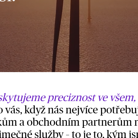
kytujeme preciznost ve všem,
o vás, když nás nejvíce potřebu
kům a obchodním partnerům 
imečné služby – to je to, kým j