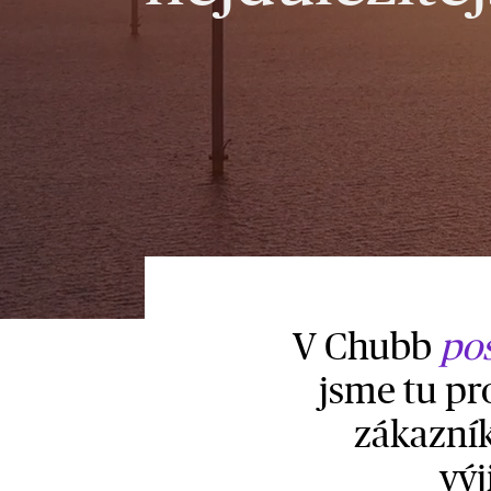
V Chubb
pos
jsme tu pr
zákazní
výj