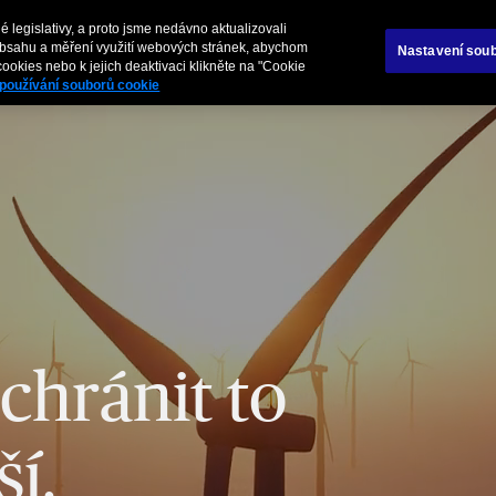
 legislativy, a proto jsme nedávno aktualizovali
Služby
obsahu a měření využití webových stránek, abychom
Nastavení soub
ookies nebo k jejich deaktivaci klikněte na "Cookie
používání souborů cookie
hránit to
ší.