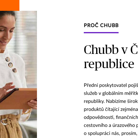
PROČ CHUBB
Chubb v Č
republice
Přední poskytovatel pojiš
služeb v globálním měřít
republiky. Nabízíme širo
produktů čítající zejména
odpovědnosti, finančních
cestovního a úrazového p
o spolupráci nás, prosím,