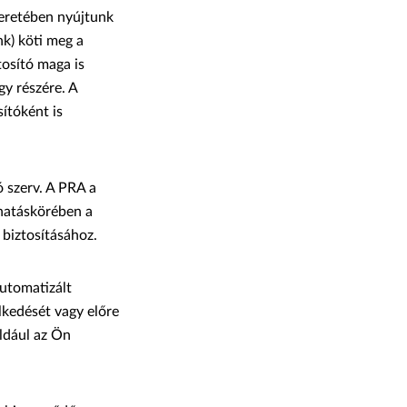
keretében nyújtunk
nk) köti meg a
ztosító maga is
gy részére. A
ítóként is
ó szerv. A PRA a
 hatáskörében a
 biztosításához.
automatizált
lkedését vagy előre
éldául az Ön