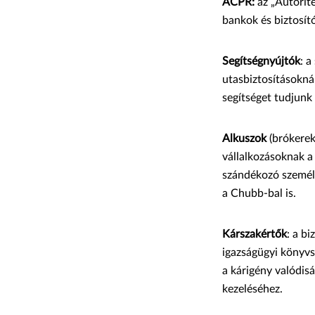
ACPR:
az „Autorit
bankok és biztosít
Segítségnyújtók
: a
utasbiztosításokná
segítséget tudjunk
Alkuszok
(brókerek
vállalkozásoknak a
szándékozó személy
a Chubb-bal is.
Kárszakértők
: a b
igazságügyi könyvs
a kárigény valódis
kezeléséhez.