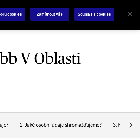
O nás
Kontaktujte nás
orů cookies
Zamítnout vše
Souhlas s cookies
bb V Oblasti
aje?
2. Jaké osobní údaje shromažďujeme?
3. Kdy vaše