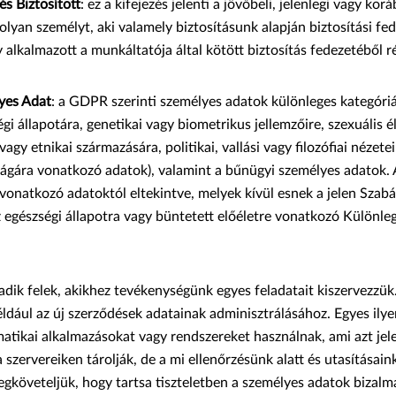
és Biztosított
: ez a kifejezés jelenti a jövőbeli, jelenlegi vagy kor
olyan személyt, aki valamely biztosításunk alapján biztosítási fe
 alkalmazott a munkáltatója által kötött biztosítás fedezetéből ré
yes Adat
: a GDPR szerinti személyes adatok különleges kategóriá
gi állapotára, genetikai vagy biometrikus jellemzőire, szexuális él
 vagy etnikai származására, politikai, vallási vagy filozófiai nézeteir
ságára vonatkozó adatok), valamint a bűnügyi személyes adatok. 
vonatkozó adatoktól eltekintve, melyek kívül esnek a jelen Szabá
z egészségi állapotra vagy büntetett előéletre vonatkozó Különl
dik felek, akikhez tevékenységünk egyes feladatait kiszervezzük
ldául az új szerződések adatainak adminisztrálásához. Egyes ilye
matikai alkalmazásokat vagy rendszereket használnak, ami azt jel
 szervereiken tárolják, de a mi ellenőrzésünk alatt és utasításain
gköveteljük, hogy tartsa tiszteletben a személyes adatok bizalma