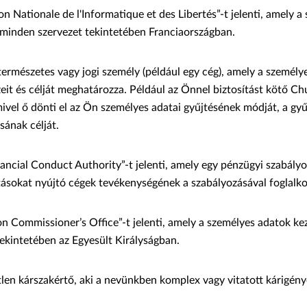
 Nationale de l'Informatique et des Libertés”-t jelenti, amely a
i minden szervezet tekintetében Franciaországban.
ermészetes vagy jogi személy (például egy cég), amely a személy
eit és célját meghatározza. Például az Önnel biztosítást kötő Ch
ivel ő dönti el az Ön személyes adatai gyűjtésének módját, a gyű
sának célját.
nancial Conduct Authority”-t jelenti, amely egy pénzügyi szabály
tásokat nyújtó cégek tevékenységének a szabályozásával foglalko
n Commissioner’s Office”-t jelenti, amely a személyes adatok kez
ekintetében az Egyesült Királyságban.
len kárszakértő, aki a nevünkben komplex vagy vitatott kárigénye