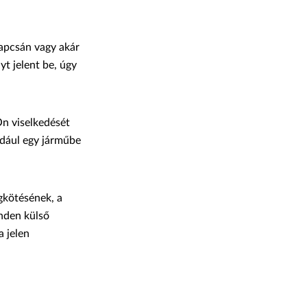
apcsán vagy akár
t jelent be, úgy
Ön viselkedését
ldául egy járműbe
gkötésének, a
nden külső
a jelen