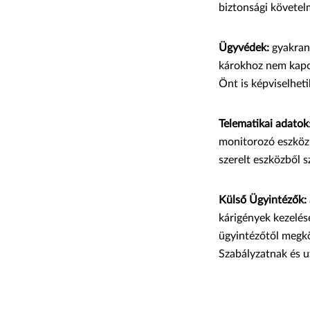
biztonsági követel
Ügyvédek:
gyakran
károkhoz nem kapc
Önt is képviselheti
Telematikai adatok
monitorozó eszköz 
szerelt eszközből 
Külső Ügyintézők:
kárigények kezelés
ügyintézőtől megkö
Szabályzatnak és u