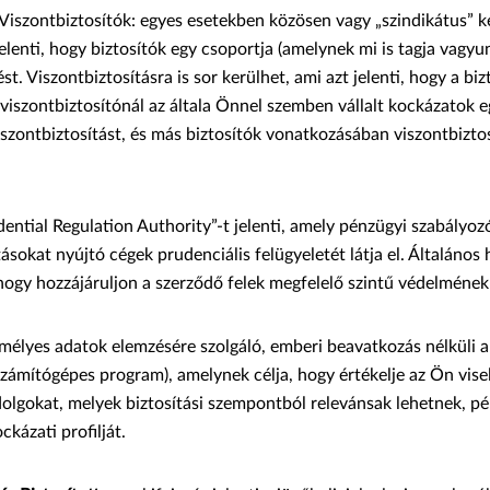
 Viszontbiztosítók: egyes esetekben közösen vagy „szindikátus” 
 jelenti, hogy biztosítók egy csoportja (amelynek mi is tagja vagyu
st. Viszontbiztosításra is sor kerülhet, ami azt jelenti, hogy a bi
 viszontbiztosítónál az általa Önnel szemben vállalt kockázatok e
iszontbiztosítást, és más biztosítók vonatkozásában viszontbiztos
dential Regulation Authority”-t jelenti, amely pénzügyi szabályoz
ásokat nyújtó cégek prudenciális felügyeletét látja el. Általános
 hogy hozzájáruljon a szerződő felek megfelelő szintű védelmének
mélyes adatok elemzésére szolgáló, emberi beavatkozás nélküli 
számítógépes program), amelynek célja, hogy értékelje az Ön vise
dolgokat, melyek biztosítási szempontból relevánsak lehetnek, p
ckázati profilját.