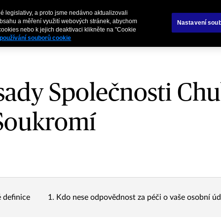
 legislativy, a proto jsme nedávno aktualizovali
Služby
obsahu a měření využití webových stránek, abychom
Nastavení soub
ookies nebo k jejich deaktivaci klikněte na "Cookie
používání souborů cookie
sady Společnosti Chu
Soukromí
 definice
1. Kdo nese odpovědnost za péči o vaše osobní úd