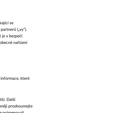
ající se
partnerů („vy“).
 je v bezpečí
obecné nařízení
 informace, které
šší. Další
bněji prozkoumejte
me pojmenovali,