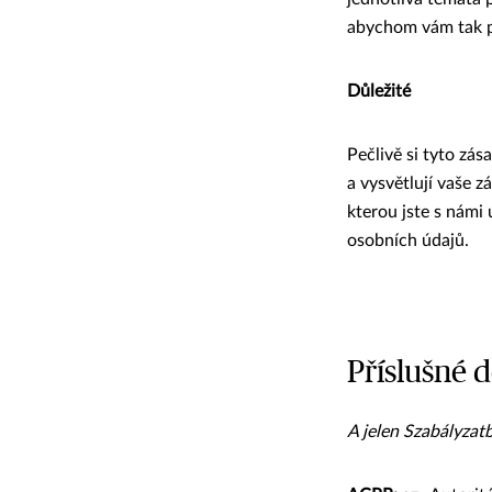
abychom vám tak po
Důležité
Pečlivě si tyto zá
a vysvětlují vaše 
kterou jste s námi
osobních údajů.
Příslušné d
A jelen Szabályzatb