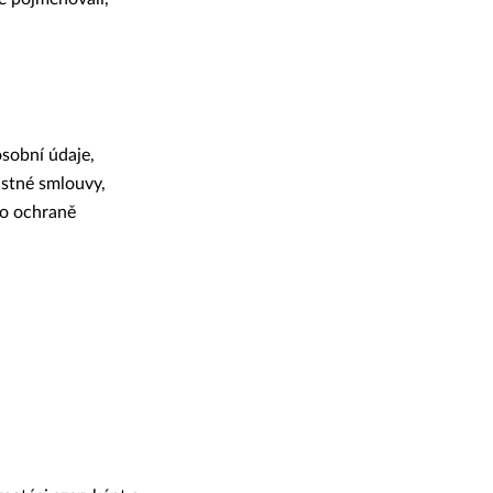
osobní údaje,
istné smlouvy,
 o ochraně