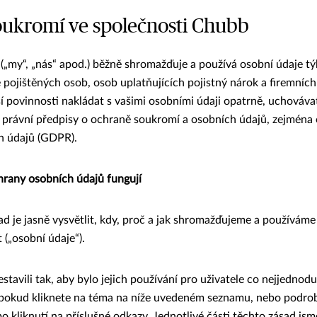
ukromí ve společnosti Chubb
„my“, „nás“ apod.) běžně shromažďuje a používá osobní údaje týk
 pojištěných osob, osob uplatňujících pojistný nárok a firemních 
í povinnosti nakládat s vašimi osobními údaji opatrně, uchovávat
 právní předpisy o ochraně soukromí a osobních údajů, zejména 
h údajů (GDPR).
hrany osobních údajů fungují
d je jasně vysvětlit, kdy, proč a jak shromažďujeme a používáme
 („osobní údaje“).
stavili tak, aby bylo jejich používání pro uživatele co nejjednodu
, pokud kliknete na téma na níže uvedeném seznamu, nebo podro
o kliknutí na příslušné odkazy. Jednotlivé části těchto zásad js