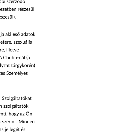
ábbi szerződő
dezetben részesül
szesül).
ja alá eső adatok
etére, szexuális
e, illetve
A Chubb-nál (a
lyzat tárgykörén)
eges Személyes
. Szolgáltatókat
n szolgáltatók
enti, hogy az Ön
k szerint. Minden
s jellegét és