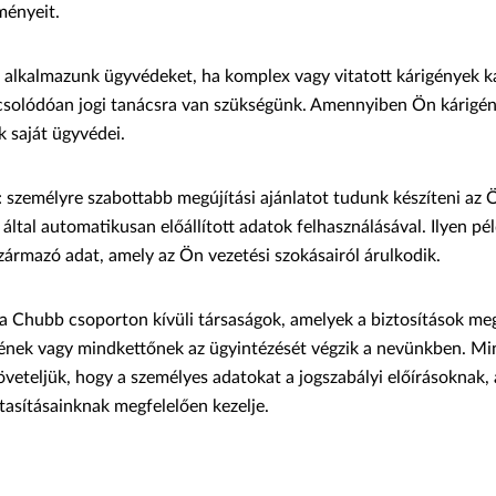
ményeit.
 alkalmazunk ügyvédeket, ha komplex vagy vitatott kárigények k
solódóan jogi tanácsra van szükségünk. Amennyiben Ön kárigény
k saját ügyvédei.
: személyre szabottabb megújítási ajánlatot tudunk készíteni az 
által automatikusan előállított adatok felhasználásával. Ilyen pé
származó adat, amely az Ön vezetési szokásairól árulkodik.
a Chubb csoporton kívüli társaságok, amelyek a biztosítások me
ének vagy mindkettőnek az ügyintézését végzik a nevünkben. Mi
veteljük, hogy a személyes adatokat a jogszabályi előírásoknak, 
tasításainknak megfelelően kezelje.