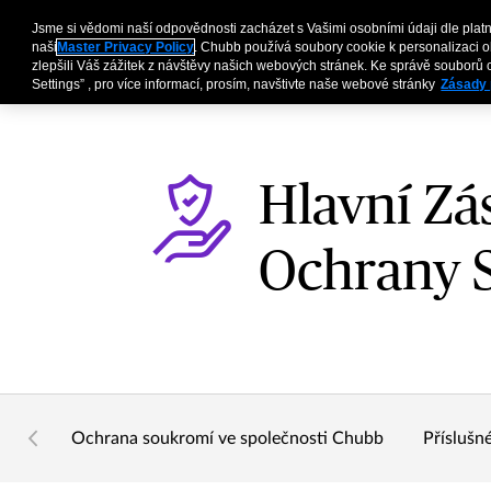
Jsme si vědomi naší odpovědnosti zacházet s Vašimi osobními údaji dle platné
Pojištění pro firmy
naši
Master Privacy Policy
. Chubb používá soubory cookie k personalizaci 
zlepšili Váš zážitek z návštěvy našich webových stránek. Ke správě souborů c
Settings” , pro více informací, prosím, navštivte naše webové stránky
Zásady 
Hlavní Zá
Ochrany 
Ochrana soukromí ve společnosti Chubb
Příslušné