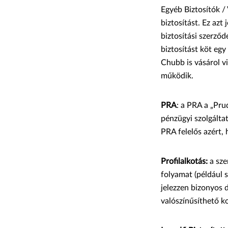
Egyéb Biztosítók /
biztosítást. Ez azt
biztosítási szerződé
biztosítást köt egy
Chubb is vásárol v
működik.
PRA
: a PRA a „Pru
pénzügyi szolgáltat
PRA felelős azért,
Profilalkotás:
a sze
folyamat (például 
jelezzen bizonyos 
valószínűsíthető ko