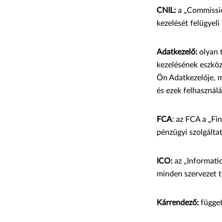
CNIL:
a „Commission
kezelését felügyel
Adatkezelő:
olyan t
kezelésének eszköz
Ön Adatkezelője, m
és ezek felhasználá
FCA
: az FCA a „Fi
pénzügyi szolgálta
ICO:
az „Informatio
minden szervezet t
Kárrendező:
függet