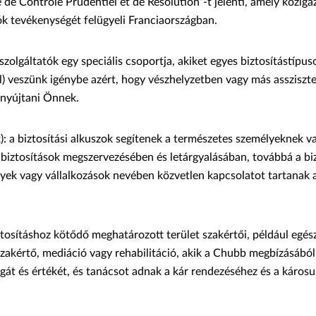
é de Contrôle Prudentiel et de Resolution”-t jelenti, amely köziga
ók tevékenységét felügyeli Franciaországban.
 szolgáltatók egy speciális csoportja, akiket egyes biztosítástípus
l) veszünk igénybe azért, hogy vészhelyzetben vagy más assziszt
 nyújtani Önnek.
): a biztosítási alkuszok segítenek a természetes személyeknek v
 biztosítások megszervezésében és letárgyalásában, továbbá a biz
ek vagy vállalkozások nevében közvetlen kapcsolatot tartanak a 
iztosításhoz kötődő meghatározott terület szakértői, például egés
zakértő, mediáció vagy rehabilitáció, akik a Chubb megbízásából 
ágát és értékét, és tanácsot adnak a kár rendezéséhez és a károsu