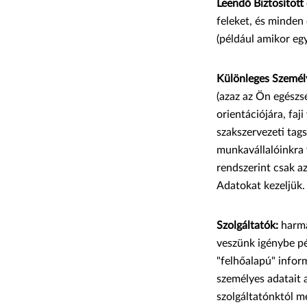
Leendő Biztosított 
feleket, és minden 
(például amikor egy
Különleges Személ
(azaz az Ön egészsé
orientációjára, faji
szakszervezeti tag
munkavállalóinkra 
rendszerint csak a
Adatokat kezeljük.
Szolgáltatók:
harma
veszünk igénybe pé
"felhőalapú" infor
személyes adatait a
szolgáltatónktól me