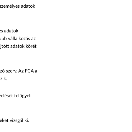
 személyes adatok
es adatok
ubb vállalkozás az
jtött adatok körét
ozó szerv. Az FCA a
zik.
elését felügyeli
ket vizsgál ki.