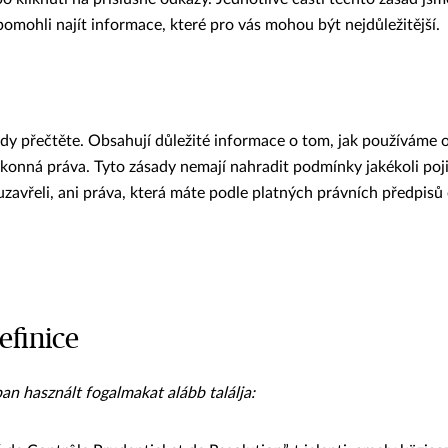
mohli najít informace, které pro vás mohou být nejdůležitější.
sady přečtěte. Obsahují důležité informace o tom, jak používáme 
zákonná práva. Tyto zásady nemají nahradit podmínky jakékoli poj
 uzavřeli, ani práva, která máte podle platných právních předpisů
efinice
an használt fogalmakat alább találja: