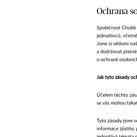
Ochrana so
Společnost Chubb (
jednotlivců, včetně
Jsme si vědomi naš
a dodržovat platné
o ochraně osobníc
Jak tyto zásady oc
Účelem těchto zása
se vás mohou týkat
Tyto zásady jsme se
informace zjistíte
jednotlivá témata p