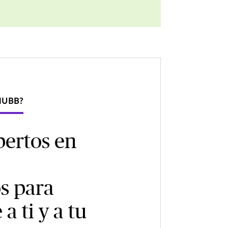
HUBB?
ertos en
s para
a ti y a tu