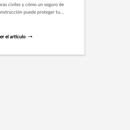
ras civiles y cómo un seguro de
nstrucción puede proteger tu
versión, garantizar la continuidad
erativa y reforzar la seguridad laboral.
er el artículo