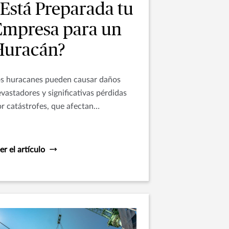
¿Está Preparada tu
Empresa para un
Huracán?
os huracanes pueden causar daños
vastadores y significativas pérdidas
r catástrofes, que afectan
incipalmente a oficinas o edificios
merciales.
er el artículo