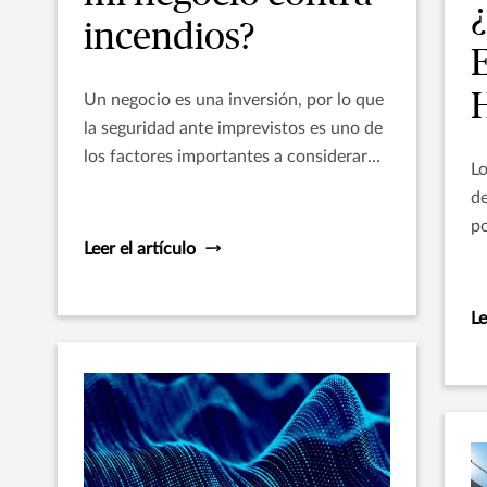
incendios?
Un negocio es una inversión, por lo que
la seguridad ante imprevistos es uno de
los factores importantes a considerar
L
para su éxito y permanencia en el
de
mercado. En algunos casos, contar con
po
un seguro puede ser la única opción
Leer el artículo
pr
para continuar con las operaciones.
co
Le