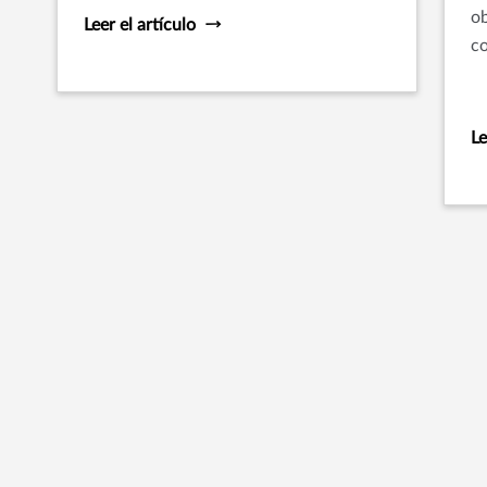
que una elección.
ob
Leer el artículo
co
in
op
Le