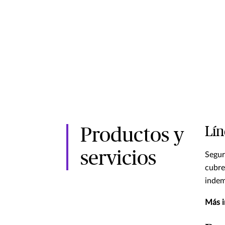
Lín
Productos y
servicios
Segur
cubre
indem
Más i