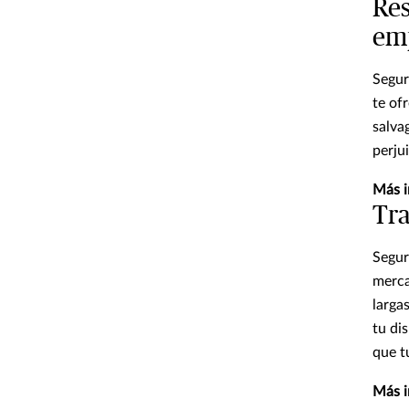
Res
em
Segur
te of
salva
perjui
Más i
Tra
Segur
merca
larga
tu di
que t
Más i