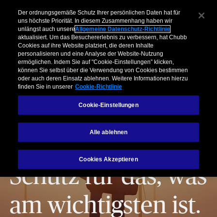
Der ordnungsgemäße Schutz Ihrer persönlichen Daten hat für
uns höchste Priorität. In diesem Zusammenhang haben wir
unlängst auch unsere
Allgemeine Datenschutz-Richtlinie
aktualisiert. Um das Besuchererlebnis zu verbessern, hat Chubb
Cookies auf ihre Website platziert, die deren Inhalte
personalisieren und eine Analyse der Website-Nutzung
ermöglichen. Indem Sie auf "Cookie-Einstellungen” klicken,
können Sie selbst über die Verwendung von Cookies bestimmen
oder auch deren Einsatz ablehnen. Weitere Informationen hierzu
finden Sie in unserer
Cookie-Richtlinie
Cookie-Einstellungen
Alle ablehnen
Cookies Akzeptieren
Schutz für das, was
am wichtigsten ist.