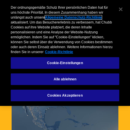
Multinationale Versicherungsprogramme
Der ordnungsgemäße Schutz Ihrer persönlichen Daten hat für
uns höchste Priorität. In diesem Zusammenhang haben wir
unlängst auch unsere
Allgemeine Datenschutz-Richtlinie
aktualisiert. Um das Besuchererlebnis zu verbessern, hat Chubb
Cookies auf ihre Website platziert, die deren Inhalte
personalisieren und eine Analyse der Website-Nutzung
ermöglichen. Indem Sie auf "Cookie-Einstellungen” klicken,
können Sie selbst über die Verwendung von Cookies bestimmen
oder auch deren Einsatz ablehnen. Weitere Informationen hierzu
finden Sie in unserer
Cookie-Richtlinie
Cookie-Einstellungen
Alle ablehnen
Cookies Akzeptieren