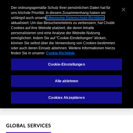
Global Services
Der ordnungsgemäße Schutz Ihrer persönlichen Daten hat für
uns höchste Priorität. In diesem Zusammenhang haben wir
unlängst auch unsere
Allgemeine Datenschutz-Richtlinie
aktualisiert. Um das Besuchererlebnis zu verbessern, hat Chubb
Cookies auf ihre Website platziert, die deren Inhalte
personalisieren und eine Analyse der Website-Nutzung
ermöglichen. Indem Sie auf "Cookie-Einstellungen” klicken,
können Sie selbst über die Verwendung von Cookies bestimmen
oder auch deren Einsatz ablehnen. Weitere Informationen hierzu
finden Sie in unserer
Cookie-Richtlinie
Cookie-Einstellungen
Global Services
Alle ablehnen
Kontakt
Cookies Akzeptieren
GLOBAL SERVICES