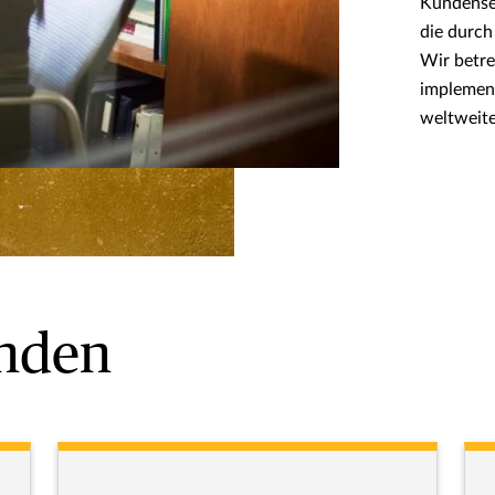
Kundenser
die durch
Wir betre
implement
weltweite
unden