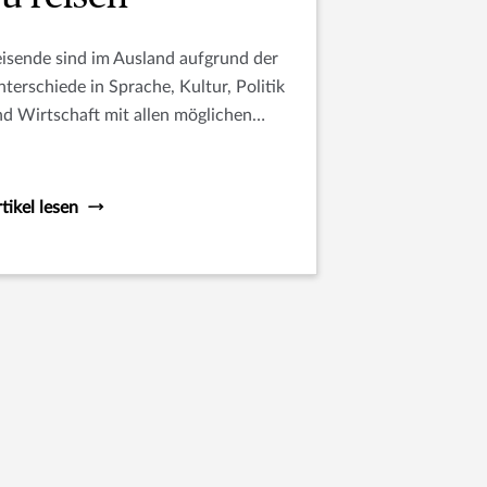
isende sind im Ausland aufgrund der
terschiede in Sprache, Kultur, Politik
d Wirtschaft mit allen möglichen
isiken und Herausforderungen
nfrontiert. Damit Sie sicher und
uverän reisen können, haben wir für
tikel lesen
e bei der Planung Ihrer Reise eine
rze Liste mit Dingen
sammengestellt, über die Sie
chdenken sollten.