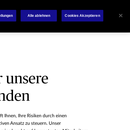
Über Chubb
News
Kontakt
Français
ellungen
Alle ablehnen
Cookies Akzeptieren
r unsere
nden
ft Ihnen, Ihre Risiken durch einen
tiven Ansatz zu steuern. Unser