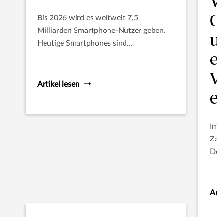
Bis 2026 wird es weltweit 7,5
Milliarden Smartphone-Nutzer geben.
Heutige Smartphones sind
buchstäbliche Supercomputer in
unseren Händen mit 100.000 mal mehr
Rechenleistung als Apollo 11, das
Artikel lesen
Raumschiff, das zum Mond flog.
Im
Za
Do
be
m
so
Ar
s
Di