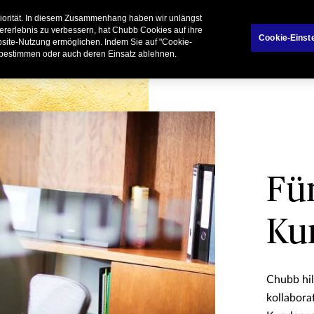
riorität. In diesem Zusammenhang haben wir unlängst
rivatkunden
Geschäftspartner
Broker
ererlebnis zu verbessern, hat Chubb Cookies auf ihre
Cookie-Einst
ebsite-Nutzung ermöglichen. Indem Sie auf "Cookie-
 bestimmen oder auch deren Einsatz ablehnen.
Fü
Ku
Chubb hil
kollabora