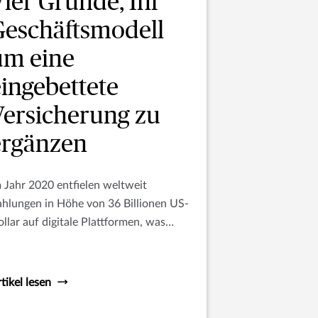
Vier Gründe, Ihr
Geschäftsmodell
um eine
eingebettete
Versicherung zu
ergänzen
 Jahr 2020 entfielen weltweit
hlungen in Höhe von 36 Billionen US-
llar auf digitale Plattformen, was
deutet, dass täglich 155 Minuten auf
obilen Geräten zugebracht werden
ll. Und diese Zahlen werden weiter
tikel lesen
teigen, wenn mehr Branchen durch die
gitalisierung verändert werden.