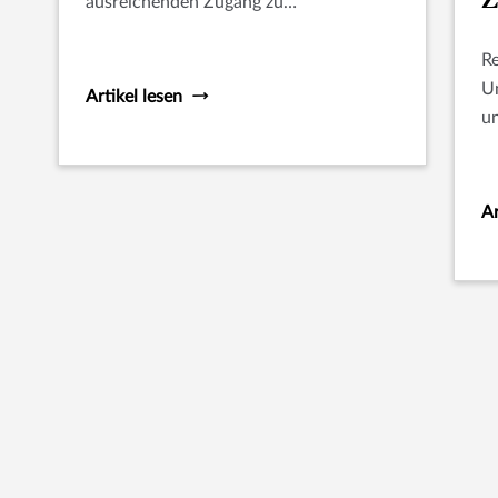
ausreichenden Zugang zu
Bankdienstleistungen“ in Südostasien
stellen sie ungenutzte Chancen dar, um
Re
den Schutzbedarf durch digitale
Un
Artikel lesen
Finanzdienstleistungen zu decken.
un
R
ko
so
Ar
Si
ku
zu
na