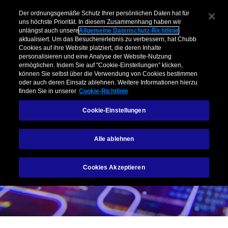
Der ordnungsgemäße Schutz Ihrer persönlichen Daten hat für
uns höchste Priorität. In diesem Zusammenhang haben wir
unlängst auch unsere
Allgemeine Datenschutz-Richtlinie
aktualisiert. Um das Besuchererlebnis zu verbessern, hat Chubb
Cookies auf ihre Website platziert, die deren Inhalte
personalisieren und eine Analyse der Website-Nutzung
ermöglichen. Indem Sie auf "Cookie-Einstellungen” klicken,
können Sie selbst über die Verwendung von Cookies bestimmen
oder auch deren Einsatz ablehnen. Weitere Informationen hierzu
finden Sie in unserer
Cookie-Richtlinie
Cookie-Einstellungen
Alle ablehnen
Cookies Akzeptieren