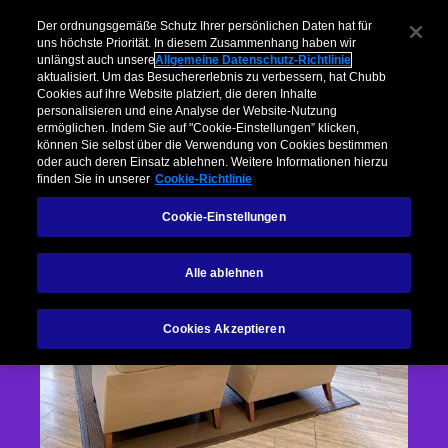
Der ordnungsgemäße Schutz Ihrer persönlichen Daten hat für
uns höchste Priorität. In diesem Zusammenhang haben wir
unlängst auch unsere
Allgemeine Datenschutz-Richtlinie
aktualisiert. Um das Besuchererlebnis zu verbessern, hat Chubb
Cookies auf ihre Website platziert, die deren Inhalte
personalisieren und eine Analyse der Website-Nutzung
ermöglichen. Indem Sie auf "Cookie-Einstellungen” klicken,
können Sie selbst über die Verwendung von Cookies bestimmen
oder auch deren Einsatz ablehnen. Weitere Informationen hierzu
finden Sie in unserer
Cookie-Richtlinie
Cookie-Einstellungen
Alle ablehnen
Cookies Akzeptieren