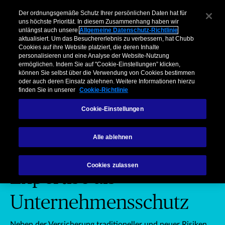
Unternehmen
Vermittler
Privatkunden & Partner
Über Chubb
Der ordnungsgemäße Schutz Ihrer persönlichen Daten hat für
uns höchste Priorität. In diesem Zusammenhang haben wir
unlängst auch unsere
Allgemeine Datenschutz-Richtlinie
Menu
aktualisiert. Um das Besuchererlebnis zu verbessern, hat Chubb
Cookies auf ihre Website platziert, die deren Inhalte
personalisieren und eine Analyse der Website-Nutzung
ermöglichen. Indem Sie auf "Cookie-Einstellungen” klicken,
können Sie selbst über die Verwendung von Cookies bestimmen
oder auch deren Einsatz ablehnen. Weitere Informationen hierzu
finden Sie in unserer
Cookie-Richtlinie
Unternehmen: Expertise als Unt
Privatk
Unternehmen
Vermittler
Cookie-Einstellungen
Par
Alle ablehnen
SICHERHEIT FÜR IHR UNTERNEHMEN
Cookies zulassen
Expertise als
Unternehmensschutz
Neben der Versicherung traditioneller und neuer Risiken