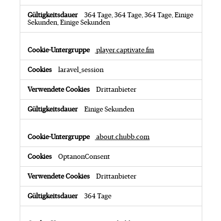
C
o
364 Tage, 364 Tage, 364 Tage, Einige
o
Sekunden, Einige Sekunden
k
i
e
player.captivate.fm
s
laravel_session
Drittanbieter
Einige Sekunden
about.chubb.com
OptanonConsent
Drittanbieter
364 Tage