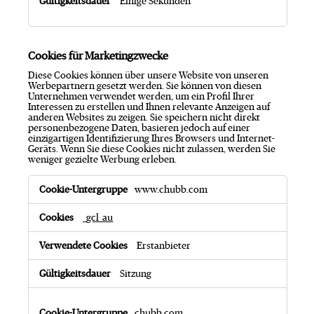
Einige Sekunden
Cookies für Marketingzwecke
Diese Cookies können über unsere Website von unseren
Werbepartnern gesetzt werden. Sie können von diesen
Unternehmen verwendet werden, um ein Profil Ihrer
Interessen zu erstellen und Ihnen relevante Anzeigen auf
anderen Websites zu zeigen. Sie speichern nicht direkt
personenbezogene Daten, basieren jedoch auf einer
einzigartigen Identifizierung Ihres Browsers und Internet-
Geräts. Wenn Sie diese Cookies nicht zulassen, werden Sie
weniger gezielte Werbung erleben.
C
www.chubb.com
o
o
k
_gcl_au
i
e
Erstanbieter
s
f
ü
Sitzung
r
M
a
chubb.com