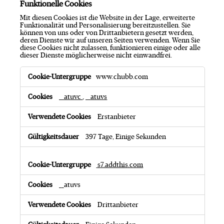
Funktionelle Cookies
Mit diesen Cookies ist die Website in der Lage, erweiterte
Funktionalität und Personalisierung bereitzustellen. Sie
können von uns oder von Drittanbietern gesetzt werden,
deren Dienste wir auf unseren Seiten verwenden. Wenn Sie
diese Cookies nicht zulassen, funktionieren einige oder alle
dieser Dienste möglicherweise nicht einwandfrei.
F
www.chubb.com
u
n
k
__atuvc
,
__atuvs
t
i
Erstanbieter
o
n
e
397 Tage, Einige Sekunden
l
l
e
s7.addthis.com
C
o
o
__atuvs
k
i
Drittanbieter
e
s