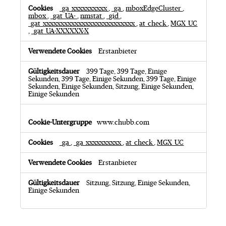
s
_ga_xxxxxxxxxx
,
_ga
,
mboxEdgeCluster
,
t
mbox
,
_gat_UA-
,
nmstat
,
_gid
,
u
_gat_xxxxxxxxxxxxxxxxxxxxxxxxxx
,
at_check
,
MGX_UC
n
,
_gat_UA-XXXXXX-X
g
s
Erstanbieter
-
C
o
399 Tage, 399 Tage, Einige
o
Sekunden, 399 Tage, Einige Sekunden, 399 Tage, Einige
k
Sekunden, Einige Sekunden, Sitzung, Einige Sekunden,
Einige Sekunden
i
e
s
www.chubb.com
_ga
,
_ga_xxxxxxxxxx
,
at_check
,
MGX_UC
Erstanbieter
Sitzung, Sitzung, Einige Sekunden,
Einige Sekunden