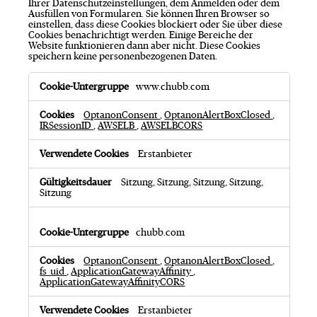
Ihrer Datenschutzeinstellungen, dem Anmelden oder dem
Ausfüllen von Formularen. Sie können Ihren Browser so
einstellen, dass diese Cookies blockiert oder Sie über diese
Cookies benachrichtigt werden. Einige Bereiche der
Website funktionieren dann aber nicht. Diese Cookies
speichern keine personenbezogenen Daten.
U
www.chubb.com
n
b
e
OptanonConsent
,
OptanonAlertBoxClosed
,
d
IRSessionID
,
AWSELB
,
AWSELBCORS
i
n
Erstanbieter
g
t
e
Sitzung, Sitzung, Sitzung, Sitzung,
r
Sitzung
f
o
r
chubb.com
d
e
r
OptanonConsent
,
OptanonAlertBoxClosed
,
l
fs_uid
,
ApplicationGatewayAffinity
,
i
ApplicationGatewayAffinityCORS
c
h
Erstanbieter
e