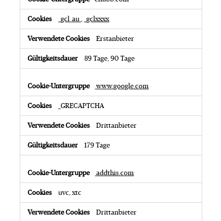
r
k
e
_gcl_au
,
_gclxxxx
t
i
Erstanbieter
n
g
z
89 Tage, 90 Tage
w
e
c
www.google.com
k
e
_GRECAPTCHA
Drittanbieter
179 Tage
addthis.com
uvc, xtc
Drittanbieter