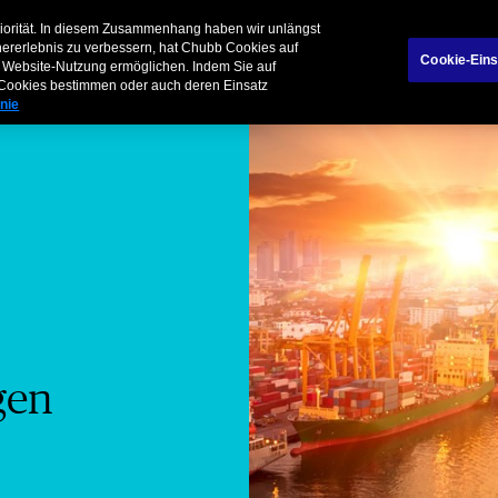
Daten
Chubb
riorität. In diesem Zusammenhang haben wir unlängst
hererlebnis zu verbessern, hat Chubb Cookies auf
Cookie-Eins
der Website-Nutzung ermöglichen. Indem Sie auf
Lösungen
Branchen
Risk Management
Schaden melde
n Cookies bestimmen oder auch deren Einsatz
inie
gen