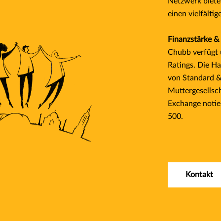
Netzwerk biete
einen vielfälti
Finanzstärke &
Chubb verfügt 
Ratings. Die Ha
von Standard &
Muttergesellsc
Exchange notie
500.
Kontakt