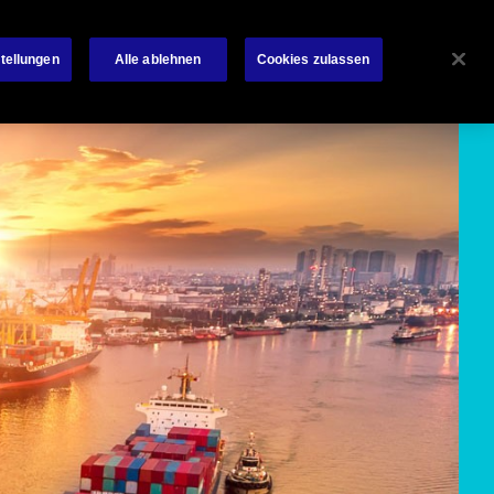
schutz
Investoren
Karriere
News Room
Kontakt
tellungen
Alle ablehnen
Cookies zulassen
n