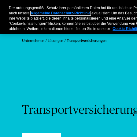
Transportversicherungen
Unternehmen
Vermittler
Privatkunden & Partner
Über 
Der ordnungsgemäße Schutz Ihrer persönlichen Daten hat für uns höchste P
auch unsere
Allgemeine Datenschutz-Richtlinie
aktualisiert. Um das Besuc
ihre Website platziert, die deren Inhalte personalisieren und eine Analyse 
"Cookie-Einstellungen” klicken, können Sie selbst über die Verwendung vo
ablehnen. Weitere Informationen hierzu finden Sie in unserer
Cookie-Richtl
Unternehmen
Lösungen
Transportversicherungen
Transportversicherun