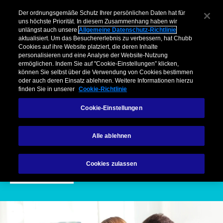
Haftpflichtversicherungen
Unternehmen
Vermittler
Privatkunden & Partner
Über Chubb
Der ordnungsgemäße Schutz Ihrer persönlichen Daten hat für
uns höchste Priorität. In diesem Zusammenhang haben wir
unlängst auch unsere
Allgemeine Datenschutz-Richtlinie
Menu
aktualisiert. Um das Besuchererlebnis zu verbessern, hat Chubb
Cookies auf ihre Website platziert, die deren Inhalte
personalisieren und eine Analyse der Website-Nutzung
ermöglichen. Indem Sie auf "Cookie-Einstellungen” klicken,
Lösungen
Branchen
Risk Management
Schaden melden
können Sie selbst über die Verwendung von Cookies bestimmen
oder auch deren Einsatz ablehnen. Weitere Informationen hierzu
finden Sie in unserer
Cookie-Richtlinie
Lösungen
Haftpflichtversicherungen
Cookie-Einstellungen
Haftpflichtversicherungen
Alle ablehnen
Cookies zulassen
Kontakt