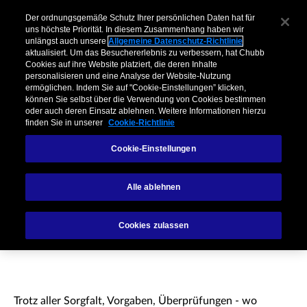
Über Chubb
Unternehmen
Vermittler
Privatkunden & Partner
Der ordnungsgemäße Schutz Ihrer persönlichen Daten hat für
uns höchste Priorität. In diesem Zusammenhang haben wir
unlängst auch unsere
Allgemeine Datenschutz-Richtlinie
Menu
aktualisiert. Um das Besuchererlebnis zu verbessern, hat Chubb
Cookies auf ihre Website platziert, die deren Inhalte
personalisieren und eine Analyse der Website-Nutzung
ermöglichen. Indem Sie auf "Cookie-Einstellungen” klicken,
Chubb in Deutschland
Management Team
Karriere
Kontakt
können Sie selbst über die Verwendung von Cookies bestimmen
oder auch deren Einsatz ablehnen. Weitere Informationen hierzu
finden Sie in unserer
Cookie-Richtlinie
Cookie-Einstellungen
Kontakt bei
Alle ablehnen
Beschwerden
Cookies zulassen
Trotz aller Sorgfalt, Vorgaben, Überprüfungen - wo