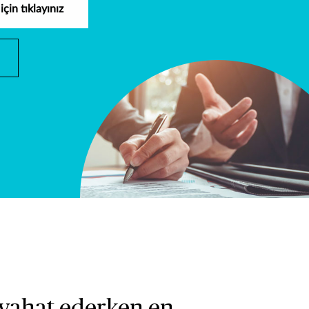
için tıklayınız
seyahat ederken en