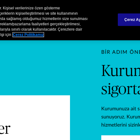
İş O
Chubb Turkiye Hakkında
ir. Kişisel verilerinize özen gösterme
iklerin kişiselleştirilmesi ve site kullanımının
mızda sağlamış olduğumuz hizmetlerin size sunulması
Çerez Ay
reklam/pazarlama faaliyetleri gerçekleştirilmesi,
rıyla sınırlı olarak kullanılacaktır. Çerezlere dair
şiniz için sigorta çözümle
lgi için
Çerez Politikamız
BIR ADIM Ö
Kurums
sigor
Kurumunuza ait sig
sunuyoruz. Kurumu
er
hizmetlerini sizinl