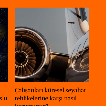
Çalışanları küresel seyahat
slu
tehlikelerine karşı nasıl