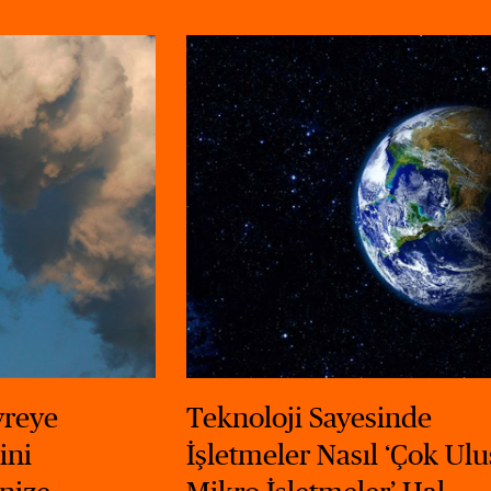
vreye
Teknoloji Sayesinde
ini
İşletmeler Nasıl ‘Çok Ulu