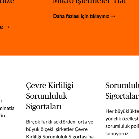
nize
Mikro İşletmeler’ Hal
Daha fazlası için tıklayınız
ız
Çevre Kirliliği
Sorumlul
Sorumluluk
Sigortalar
i
Sigortaları
eminatla
Her büyüklükte
in.
yönelik özelleşt
Birçok farklı sektörden, orta ve
sorumluluk pol
büyük ölçekli şirketler Çevre
sunuyoruz.
Kirliliği Sorumluluk Sigortası’na