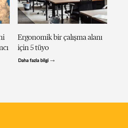
ni
Ergonomik bir çalışma alanı
mcı
için 5 tüyo
Daha fazla bilgi