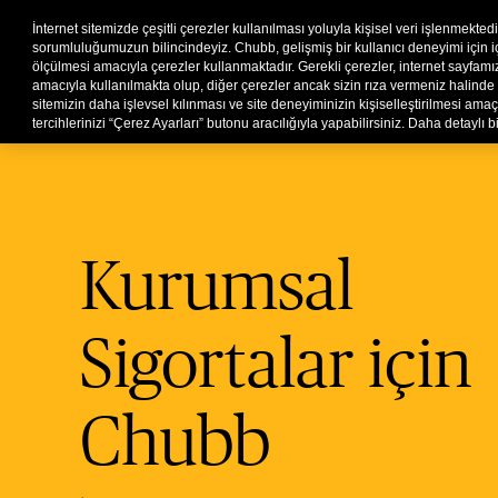
Kurumsal
Hasar
Şikayet
İnternet sitemizde çeşitli çerezler kullanılması yoluyla kişisel veri işlenmekted
sorumluluğumuzun bilincindeyiz. Chubb, gelişmiş bir kullanıcı deneyimi için içer
ölçülmesi amacıyla çerezler kullanmaktadır. Gerekli çerezler, internet sayfa
Sekt
amacıyla kullanılmakta olup, diğer çerezler ancak sizin rıza vermeniz halinde 
sitemizin daha işlevsel kılınması ve site deneyiminizin kişiselleştirilmesi amaçla
tercihlerinizi “Çerez Ayarları” butonu aracılığıyla yapabilirsiniz. Daha detaylı bi
Kurumsal
Sigortalar için
Chubb