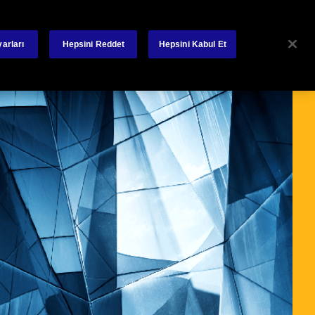
lanakları
Yatırımcı İlişkiler
Bize Ulaşın
Poliçe – Hasar
arları
Hepsini Reddet
Hepsini Kabul Et
Kaynaklar
Bize Ulaşın