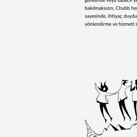
genelinde veya sadece ye
bakılmaksızın, Chubb he
sayesinde, ihtiyaç duydu
yönlendirme ve hizmeti sa