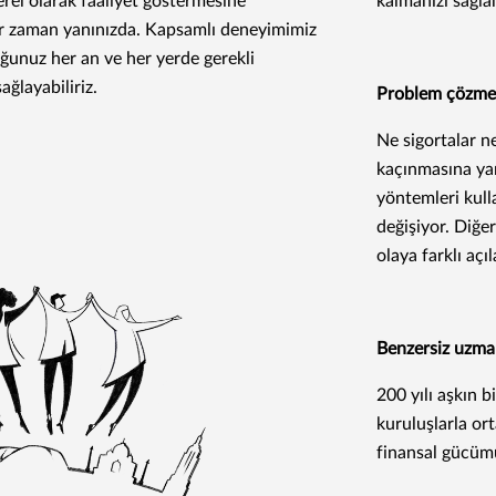
rel olarak faaliyet göstermesine
kalmanızı sağla
r zaman yanınızda. Kapsamlı deneyimimiz
ğunuz her an ve her yerde gerekli
ğlayabiliriz.
Problem çözme
Ne sigortalar n
kaçınmasına yar
yöntemleri kull
değişiyor. Diğer
olaya farklı açıl
Benzersiz uzman
200 yılı aşkın 
kuruluşlarla or
finansal gücümü