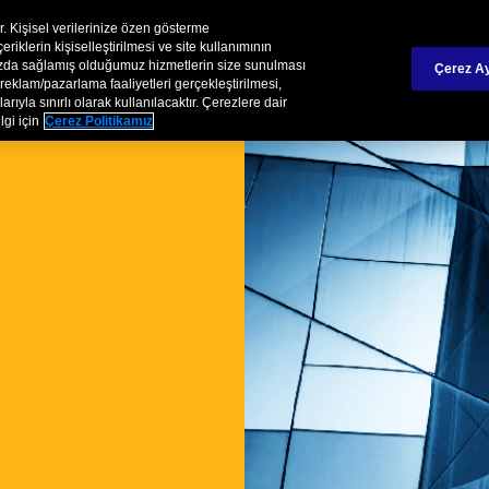
İş O
Chubb Turkiye Hakkında
ir. Kişisel verilerinize özen gösterme
iklerin kişiselleştirilmesi ve site kullanımının
mızda sağlamış olduğumuz hizmetlerin size sunulması
Çerez Ay
örel Sigortalar
Ürünlerimiz
Hizmetlerimiz
Hasar
reklam/pazarlama faaliyetleri gerçekleştirilmesi,
rıyla sınırlı olarak kullanılacaktır. Çerezlere dair
lgi için
Çerez Politikamız