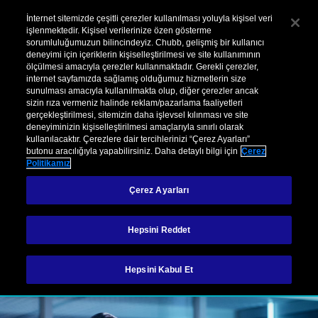
Kurumsal
Hasar
Şikayet
İnternet sitemizde çeşitli çerezler kullanılması yoluyla kişisel veri
işlenmektedir. Kişisel verilerinize özen gösterme
sorumluluğumuzun bilincindeyiz. Chubb, gelişmiş bir kullanıcı
Menu
deneyimi için içeriklerin kişiselleştirilmesi ve site kullanımının
ölçülmesi amacıyla çerezler kullanmaktadır. Gerekli çerezler,
internet sayfamızda sağlamış olduğumuz hizmetlerin size
sunulması amacıyla kullanılmakta olup, diğer çerezler ancak
Sektörel Sigortalar
Ürünlerimiz
Hizmetlerimiz
Hasar
sizin rıza vermeniz halinde reklam/pazarlama faaliyetleri
gerçekleştirilmesi, sitemizin daha işlevsel kılınması ve site
deneyiminizin kişiselleştirilmesi amaçlarıyla sınırlı olarak
kullanılacaktır. Çerezlere dair tercihlerinizi “Çerez Ayarları”
Siber İşletme Risk Yönetimi
Siber Hizmetler
butonu aracılığıyla yapabilirsiniz. Daha detaylı bilgi için
Çerez
Politikamız
Siber Hizmetler
Çerez Ayarları
Hepsini Reddet
İletişime geçin
Hepsini Kabul Et