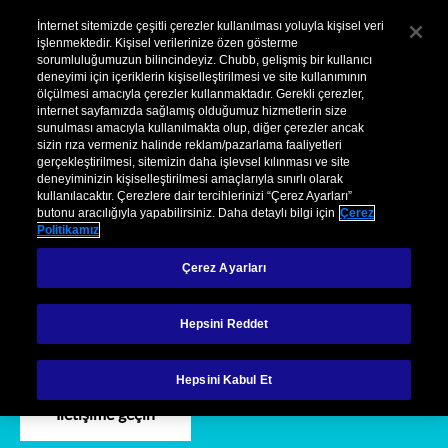
Kurumsal
Hasar
Şikayet
İnternet sitemizde çeşitli çerezler kullanılması yoluyla kişisel veri
işlenmektedir. Kişisel verilerinize özen gösterme
sorumluluğumuzun bilincindeyiz. Chubb, gelişmiş bir kullanıcı
Menu
deneyimi için içeriklerin kişiselleştirilmesi ve site kullanımının
ölçülmesi amacıyla çerezler kullanmaktadır. Gerekli çerezler,
internet sayfamızda sağlamış olduğumuz hizmetlerin size
sunulması amacıyla kullanılmakta olup, diğer çerezler ancak
sizin rıza vermeniz halinde reklam/pazarlama faaliyetleri
gerçekleştirilmesi, sitemizin daha işlevsel kılınması ve site
deneyiminizin kişiselleştirilmesi amaçlarıyla sınırlı olarak
kullanılacaktır. Çerezlere dair tercihlerinizi “Çerez Ayarları”
Ürünlerimiz
Siber İşletme Risk Yönetimi
butonu aracılığıyla yapabilirsiniz. Daha detaylı bilgi için
Çerez
Politikamız
Siber İşletme Risk
Çerez Ayarları
Yönetimi
Hepsini Reddet
Hepsini Kabul Et
İletişime geçin