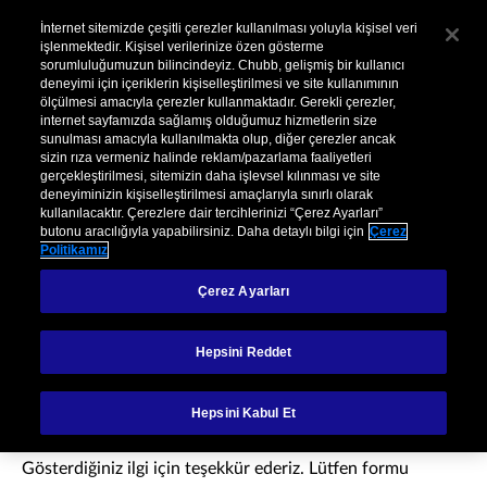
Kurumsal
Hasar
Şikayet
İnternet sitemizde çeşitli çerezler kullanılması yoluyla kişisel veri
işlenmektedir. Kişisel verilerinize özen gösterme
sorumluluğumuzun bilincindeyiz. Chubb, gelişmiş bir kullanıcı
Menu
deneyimi için içeriklerin kişiselleştirilmesi ve site kullanımının
ölçülmesi amacıyla çerezler kullanmaktadır. Gerekli çerezler,
internet sayfamızda sağlamış olduğumuz hizmetlerin size
sunulması amacıyla kullanılmakta olup, diğer çerezler ancak
sizin rıza vermeniz halinde reklam/pazarlama faaliyetleri
gerçekleştirilmesi, sitemizin daha işlevsel kılınması ve site
deneyiminizin kişiselleştirilmesi amaçlarıyla sınırlı olarak
kullanılacaktır. Çerezlere dair tercihlerinizi “Çerez Ayarları”
butonu aracılığıyla yapabilirsiniz. Daha detaylı bilgi için
Çerez
Politikamız
Poliçe Sorgulama
Çerez Ayarları
Hepsini Reddet
Hepsini Kabul Et
Gösterdiğiniz ilgi için teşekkür ederiz. Lütfen formu