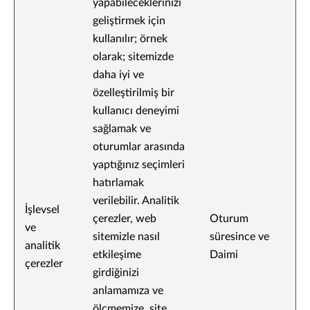
yapabileceklerinizi
geliştirmek için
kullanılır; örnek
olarak; sitemizde
daha iyi ve
özelleştirilmiş bir
kullanıcı deneyimi
sağlamak ve
oturumlar arasında
yaptığınız seçimleri
hatırlamak
verilebilir. Analitik
İşlevsel
çerezler, web
Oturum
ve
sitemizle nasıl
süresince ve
analitik
etkileşime
Daimi
çerezler
girdiğinizi
anlamamıza ve
ölçmemize, site