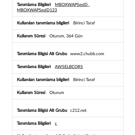
MBOXWAPSesID
,
u
MBOXWAPSesID123
n
l
u
Birinci Taraf
T
a
Oturum, 364 Gün
n
ı
m
www2.chubb.com
l
a
AWSELBCORS
m
a
B
Birinci Taraf
i
l
Oturum
g
i
l
c212.net
e
r
c
i