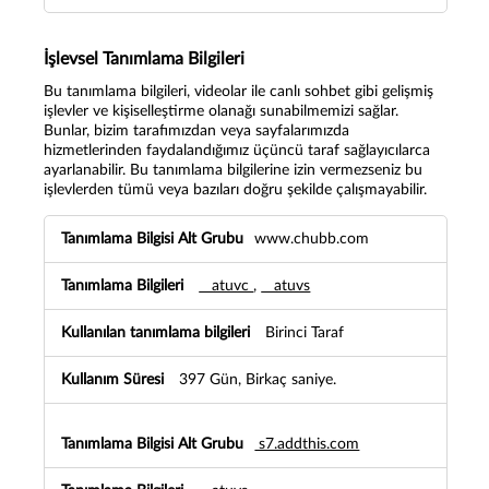
İşlevsel Tanımlama Bilgileri
Bu tanımlama bilgileri, videolar ile canlı sohbet gibi gelişmiş
işlevler ve kişiselleştirme olanağı sunabilmemizi sağlar.
Bunlar, bizim tarafımızdan veya sayfalarımızda
hizmetlerinden faydalandığımız üçüncü taraf sağlayıcılarca
ayarlanabilir. Bu tanımlama bilgilerine izin vermezseniz bu
işlevlerden tümü veya bazıları doğru şekilde çalışmayabilir.
İ
www.chubb.com
ş
l
__atuvc
,
__atuvs
e
v
s
Birinci Taraf
e
l
397 Gün, Birkaç saniye.
T
a
n
s7.addthis.com
ı
m