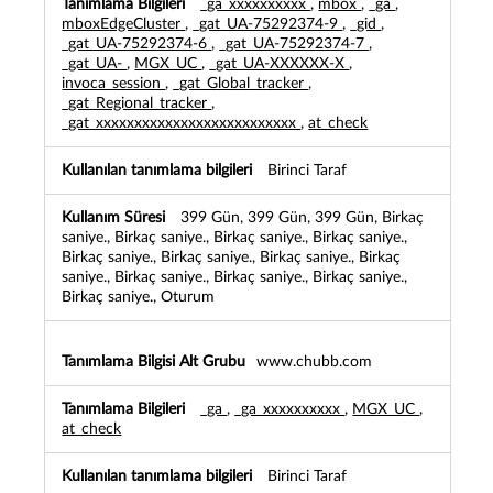
_ga_xxxxxxxxxx
,
mbox
,
_ga
,
f
mboxEdgeCluster
,
_gat_UA-75292374-9
,
_gid
,
o
_gat_UA-75292374-6
,
_gat_UA-75292374-7
,
r
_gat_UA-
,
MGX_UC
,
_gat_UA-XXXXXX-X
,
m
invoca_session
,
_gat_Global_tracker
,
a
_gat_Regional_tracker
,
n
_gat_xxxxxxxxxxxxxxxxxxxxxxxxxx
,
at_check
s
T
Birinci Taraf
a
n
ı
399 Gün, 399 Gün, 399 Gün, Birkaç
m
saniye., Birkaç saniye., Birkaç saniye., Birkaç saniye.,
l
Birkaç saniye., Birkaç saniye., Birkaç saniye., Birkaç
a
saniye., Birkaç saniye., Birkaç saniye., Birkaç saniye.,
Birkaç saniye., Oturum
m
a
B
i
www.chubb.com
l
g
_ga
,
_ga_xxxxxxxxxx
,
MGX_UC
,
i
at_check
l
e
Birinci Taraf
r