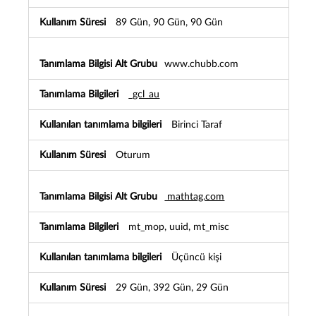
e
m
89 Gün, 90 Gün, 90 Gün
e
A
m
www.chubb.com
a
ç
_gcl_au
l
ı
T
Birinci Taraf
a
n
Oturum
ı
m
l
mathtag.com
a
m
mt_mop, uuid, mt_misc
a
B
i
Üçüncü kişi
l
g
29 Gün, 392 Gün, 29 Gün
i
l