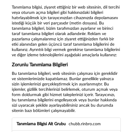
Tanımlama bilgisi, ziyaret ettiğiniz bir web sitesinin, dil tercihi
veya oturum açma bilgileri gibi hakkınızdaki bilgileri
hatırlayabilmek için tarayıcınızdan cihazınızda depolamasını
istediği küçük bir veri parçasıdır (metin dosyası). Bu
tanımlama bilgileri, bizim tarafımızdan ayarlanır ve birinci
taraf tanımlama bilgileri olarak adlandırılır. Reklam ve
pazarlama çalışmalarımız için ziyaret ettiğinizden farklı bir
etki alanından gelen üçüncü taraf tanımlama bilgilerini de
kullanırız. Ayrıntılı bilgi vermek gerekirse tanımlama bilgilerini
ve diğer izleme teknolojilerini aşağıdaki amaçlarla kullanırız:
Zorunlu Tanımlama Bilgileri
Bu tanımlama bilgileri, web sitesinin çalışması için gereklidir
ve sistemlerimizde kapatılamaz. Bunlar genellikle yalnızca
sizin işlemlerinizi gerçekleştirmek için ayarlanmıştır. Bu
işlemler, gizlilik tercihlerinizi belirlemek, oturum açmak veya
form doldurmak gibi hizmet taleplerinizi içerir. Tarayıcınızı,
bu tanımlama bilgilerini engelleyecek veya bunlar hakkında
sizi uyaracak şekilde ayarlayabilirsiniz ancak bu durumda
sitenin bazı bölümleri çalışmayabilir.
Z
chubb.rinbro.com
o
r