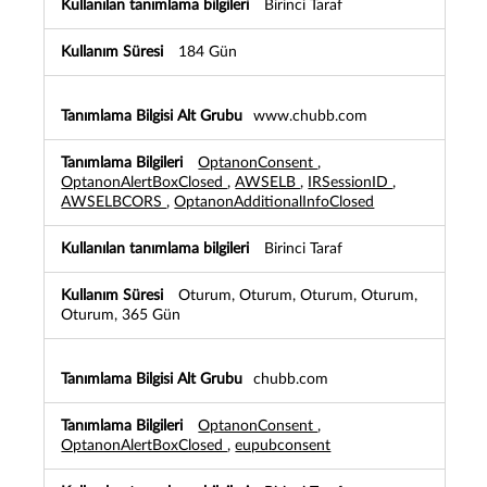
Birinci Taraf
184 Gün
www.chubb.com
OptanonConsent
,
OptanonAlertBoxClosed
,
AWSELB
,
IRSessionID
,
AWSELBCORS
,
OptanonAdditionalInfoClosed
Birinci Taraf
Oturum, Oturum, Oturum, Oturum,
Oturum, 365 Gün
chubb.com
OptanonConsent
,
OptanonAlertBoxClosed
,
eupubconsent