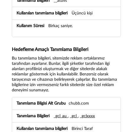
__atuvs
l
a
m
Üçüncü kişi
a
B
Birkaç saniye.
i
l
g
i
Hedefleme Amaçlı Tanımlama Bilgileri
l
e
Bu tanımlama bilgileri, sitemizde reklam ortaklarımız
r
tarafından ayarlanır. Bunlar, ilgili şirketler tarafından ilgi
i
alanları profilinizi oluşturmak ve diğer sitelerde alakalı
reklamlar göstermek için kullanılabilir. Benzersiz olarak
tarayıcınızı ve cihazınızı belirleyerek çalışırlar. Bu tanımlama
bilgilerine izin vermezseniz farklı sitelerde size özel reklam
deneyimi sunamayız.
H
chubb.com
e
d
_gcl_au
,
_gcl
,
_gclxxxx
e
f
l
Birinci Taraf