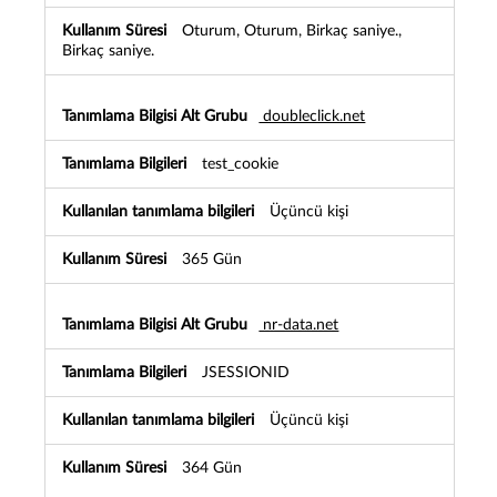
i
Oturum, Oturum, Birkaç saniye.,
Birkaç saniye.
doubleclick.net
test_cookie
Üçüncü kişi
365 Gün
nr-data.net
JSESSIONID
Üçüncü kişi
364 Gün