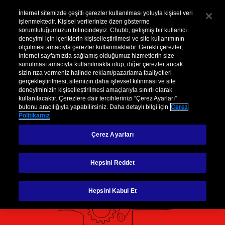
Kurumsal
Hasar
Şikayet
İnternet sitemizde çeşitli çerezler kullanılması yoluyla kişisel veri
işlenmektedir. Kişisel verilerinize özen gösterme
sorumluluğumuzun bilincindeyiz. Chubb, gelişmiş bir kullanıcı
Menu
deneyimi için içeriklerin kişiselleştirilmesi ve site kullanımının
ölçülmesi amacıyla çerezler kullanmaktadır. Gerekli çerezler,
internet sayfamızda sağlamış olduğumuz hizmetlerin size
sunulması amacıyla kullanılmakta olup, diğer çerezler ancak
sizin rıza vermeniz halinde reklam/pazarlama faaliyetleri
gerçekleştirilmesi, sitemizin daha işlevsel kılınması ve site
Çerez Politikası
deneyiminizin kişiselleştirilmesi amaçlarıyla sınırlı olarak
kullanılacaktır. Çerezlere dair tercihlerinizi “Çerez Ayarları”
butonu aracılığıyla yapabilirsiniz. Daha detaylı bilgi için
Çerez
Politikamız
Çerez Ayarları
Hepsini Reddet
Hepsini Kabul Et