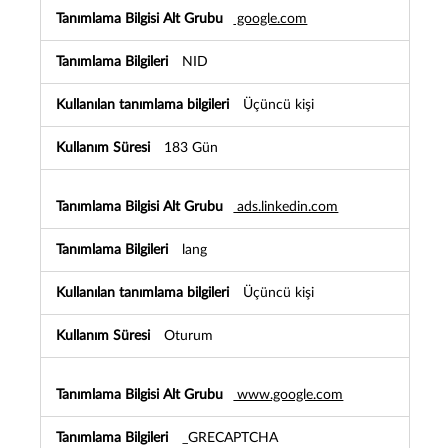
e
google.com
r
i
NID
Üçüncü kişi
183 Gün
ads.linkedin.com
lang
Üçüncü kişi
Oturum
www.google.com
_GRECAPTCHA