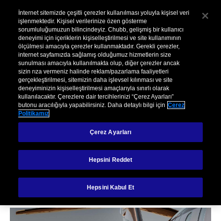
Kurumsal
Hasar
Şikayet
İnternet sitemizde çeşitli çerezler kullanılması yoluyla kişisel veri
işlenmektedir. Kişisel verilerinize özen gösterme
sorumluluğumuzun bilincindeyiz. Chubb, gelişmiş bir kullanıcı
Menu
deneyimi için içeriklerin kişiselleştirilmesi ve site kullanımının
ölçülmesi amacıyla çerezler kullanmaktadır. Gerekli çerezler,
internet sayfamızda sağlamış olduğumuz hizmetlerin size
sunulması amacıyla kullanılmakta olup, diğer çerezler ancak
sizin rıza vermeniz halinde reklam/pazarlama faaliyetleri
gerçekleştirilmesi, sitemizin daha işlevsel kılınması ve site
deneyiminizin kişiselleştirilmesi amaçlarıyla sınırlı olarak
kullanılacaktır. Çerezlere dair tercihlerinizi “Çerez Ayarları”
butonu aracılığıyla yapabilirsiniz. Daha detaylı bilgi için
Çerez
SEYAHAT
Politikamız
İş Seyahatlerinizde
Çerez Ayarları
Güvenli Dönüş
Hepsini Reddet
Planı
Hepsini Kabul Et