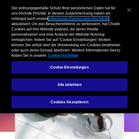
Der ordnungsgemäße Schutz Ihrer persönlichen Daten hat für
uns höchste Priorität. In diesem Zusammenhang haben wir
unlängst auch unsere
Allgemeine Datenschutz-Richtlinie
aktualisiert. Um das Besuchererlebnis zu verbessern, hat Chubb
Cookies auf ihre Website platziert, die deren Inhalte
personalisieren und eine Analyse der Website-Nutzung
ermöglichen. Indem Sie auf "Cookie-Einstellungen” klicken,
können Sie selbst über die Verwendung von Cookies bestimmen
oder auch deren Einsatz ablehnen. Weitere Informationen hierzu
finden Sie in unserer
Cookie-Richtlinie
Cookie-Einstellungen
Alle ablehnen
Cookies Akzeptieren