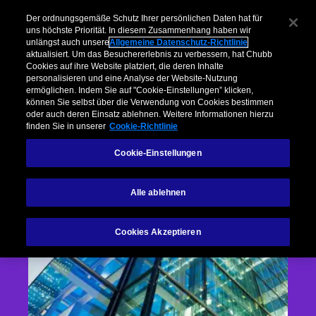
Der ordnungsgemäße Schutz Ihrer persönlichen Daten hat für
uns höchste Priorität. In diesem Zusammenhang haben wir
unlängst auch unsere
Allgemeine Datenschutz-Richtlinie
aktualisiert. Um das Besuchererlebnis zu verbessern, hat Chubb
Cookies auf ihre Website platziert, die deren Inhalte
personalisieren und eine Analyse der Website-Nutzung
ermöglichen. Indem Sie auf "Cookie-Einstellungen” klicken,
können Sie selbst über die Verwendung von Cookies bestimmen
oder auch deren Einsatz ablehnen. Weitere Informationen hierzu
finden Sie in unserer
Cookie-Richtlinie
Cookie-Einstellungen
Alle ablehnen
Cookies Akzeptieren