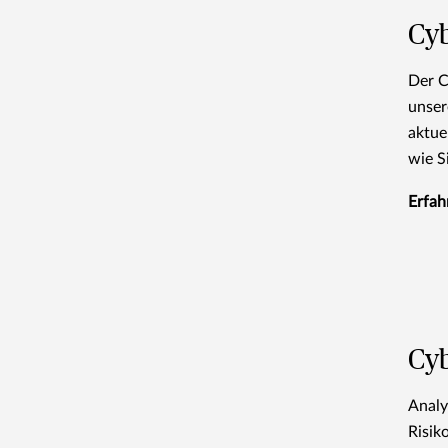
Cy
Der C
unser
aktue
wie S
Erfah
Cyb
Analy
Risik