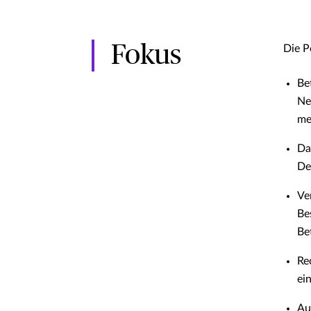
Fokus
Die P
Be
Ne
me
Da
De
Ve
Be
Be
Re
ei
Au