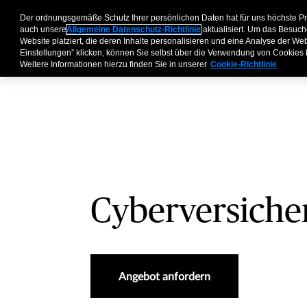
Cyberversicherungen
Der ordnungsgemäße Schutz Ihrer persönlichen Daten hat für uns höchste P
Geschäftskunden
P
auch unsere
Allgemeine Datenschutz-Richtlinie
aktualisiert. Um das Besuch
Website platziert, die deren Inhalte personalisieren und eine Analyse der W
Einstellungen” klicken, können Sie selbst über die Verwendung von Cookies
Weitere Informationen hierzu finden Sie in unserer
Cookie-Richtlinie
Cyberversich
Angebot anfordern