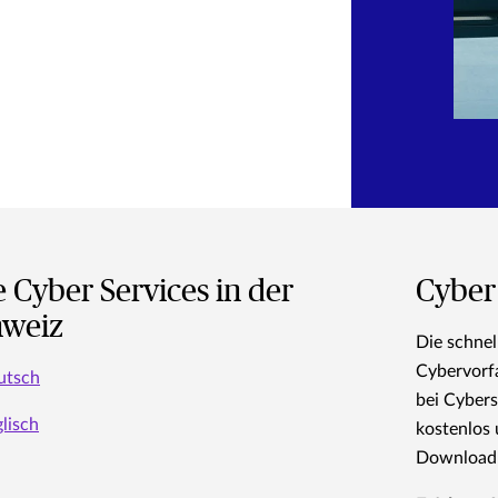
e Cyber Services in der
Cyber
hweiz
Die schnel
Cybervorfa
utsch
bei Cybers
glisch
kostenlos
Download 