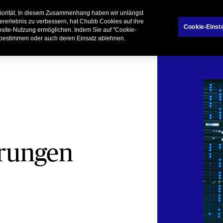
riorität. In diesem Zusammenhang haben wir unlängst
rivatkunden
Geschäftspartner
Broker
ererlebnis zu verbessern, hat Chubb Cookies auf ihre
Cookie-Einst
ebsite-Nutzung ermöglichen. Indem Sie auf "Cookie-
 bestimmen oder auch deren Einsatz ablehnen.
erungen