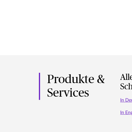
All
Produkte &
Sc
Services
In De
In En