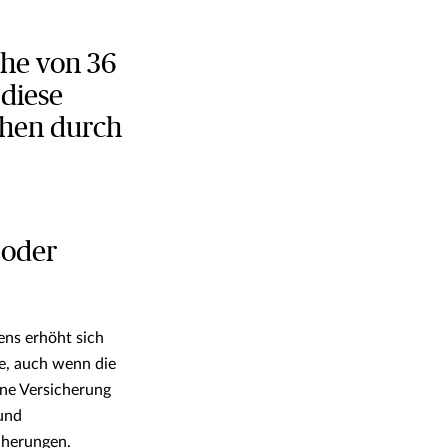
öhe von 36
 diese
chen durch
 oder
ens erhöht sich
se, auch wenn die
ine Versicherung
und
cherungen.