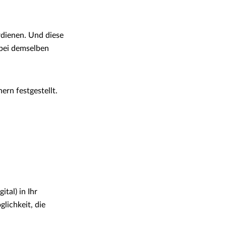
rdienen. Und diese
 bei demselben
rn festgestellt.
tal) in Ihr
lichkeit, die