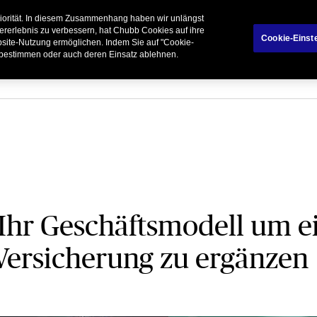
riorität. In diesem Zusammenhang haben wir unlängst
rivatkunden
Geschäftspartner
Broker
ererlebnis zu verbessern, hat Chubb Cookies auf ihre
Cookie-Einst
ebsite-Nutzung ermöglichen. Indem Sie auf "Cookie-
 bestimmen oder auch deren Einsatz ablehnen.
 Ihr Geschäftsmodell um e
 Versicherung zu ergänzen