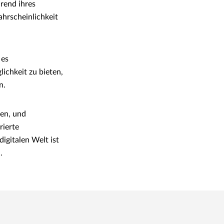
rend ihres
hrscheinlichkeit
 es
ichkeit zu bieten,
n.
hen, und
rierte
igitalen Welt ist
.