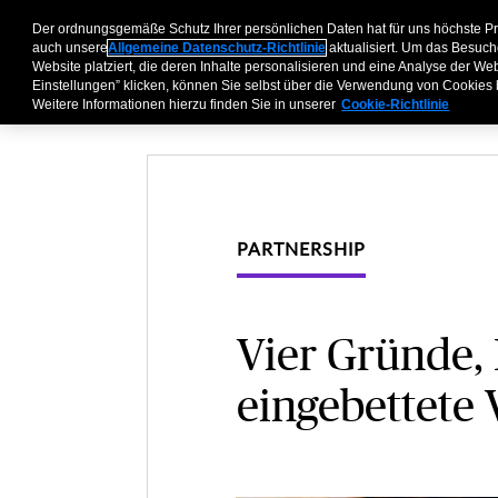
Der ordnungsgemäße Schutz Ihrer persönlichen Daten hat für uns höchste P
Geschäftskunden
P
auch unsere
Allgemeine Datenschutz-Richtlinie
aktualisiert. Um das Besuch
Website platziert, die deren Inhalte personalisieren und eine Analyse der W
Einstellungen” klicken, können Sie selbst über die Verwendung von Cookies
Weitere Informationen hierzu finden Sie in unserer
Cookie-Richtlinie
PARTNERSHIP
Vier Gründe,
eingebettete