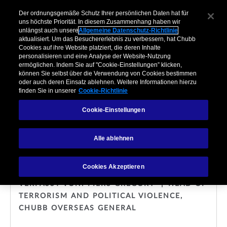
Der ordnungsgemäße Schutz Ihrer persönlichen Daten hat für
uns höchste Priorität. In diesem Zusammenhang haben wir
unlängst auch unsere
Allgemeine Datenschutz-Richtlinie
aktualisiert. Um das Besuchererlebnis zu verbessern, hat Chubb
Cookies auf ihre Website platziert, die deren Inhalte
personalisieren und eine Analyse der Website-Nutzung
ermöglichen. Indem Sie auf "Cookie-Einstellungen” klicken,
können Sie selbst über die Verwendung von Cookies bestimmen
RISK MANAGEMENT
oder auch deren Einsatz ablehnen. Weitere Informationen hierzu
finden Sie in unserer
Cookie-Richtlinie
Terrorismusrisiko bei
Cookie-Einstellungen
Immobilien: Eine
Alle ablehnen
Orientierungshilfe
Cookies Akzeptieren
VERFASST VON: PIERS GREGORY
HEAD OF
TERRORISM AND POLITICAL VIOLENCE,
CHUBB OVERSEAS GENERAL