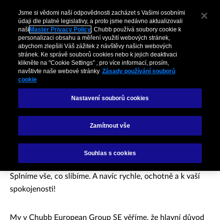
Jsme si vědomi naší odpovědnosti zacházet s Vašimi osobními
údaji dle platné legislativy, a proto jsme nedávno aktualizovali
naši
Master Privacy Policy
. Chubb používá soubory cookie k
personalizaci obsahu a měření využití webových stránek,
abychom zlepšili Váš zážitek z návštěvy našich webových
stránek. Ke správě souborů cookies nebo k jejich deaktivaci
klikněte na "Cookie Settings” , pro více informací, prosím,
navštivte naše webové stránky
Zásady používání souborů
cookie
Nastavení souborů cookies
Likvidace škod
Zamítnout vše
Souhlas s cookies
Pojistěte si svou spokojenost!
Splníme vše, co slíbíme. A navíc rychle, ochotně a k vaší
spokojenosti!
My v Chubb European Group SE věříme, že hlavní důvod