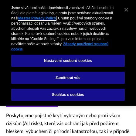
Jsme si vědomi naší odpovědnosti zacházet s Vašimi osobními
údaji dle platné legislativy, a proto jsme nedávno aktualizovali
naši
Master Privacy Policy
. Chubb používá soubory cookie k
personalizaci obsahu a měření využití webových stránek,
abychom zlepšili Váš zážitek z návštěvy našich webových
stránek. Ke správě souborů cookies nebo k jejich deaktivaci
klikněte na "Cookie Settings” , pro více informací, prosím,
navštivte naše webové stránky
Zásady používání souborů
cookie
Nastavení souborů cookies
Pojištění majetku
Zamítnout vše
Souhlas s cookies
POJIŠTĚNÍ MAJETKU
Poskytujeme pojistné krytí vybraným nebo proti všem
rizikům (All risks), které vás ochrání jak před požárem,
bleskem, výbuchem či přírodní katastrofou, tak i v případě