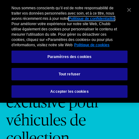
Chubb Masterpiece Motor
Clients privés
s Entreprises
Courtiers
Organisations partenaires
Nous sommes conscients qu’il est de notre responsabilité de
traiter vos données personnelles avec soin, et à ce titre, nous
avons récemment mis à jour notre
Politique de confidentialité
.
Menu
Pour améliorer votre expérience sur notre site Web, Chubb
utilise également des cookies pour personnaliser le contenu et
mesurer l'utilisation du site. Pour gérer ou désactiver ces
cookies, cliquez sur «Paramètres des cookies» ou pour plus
Chubb Masterpiece® Motor
Chubb Masterpiece® Signature
Ser
d'informations, visitez notre site Web
Politique de cookies
Paramètres des cookies
Clients privés
Chubb Masterpiece Motor
Tout refuser
Protection
Accepter les cookies
exclusive pour
véhicules de
collection