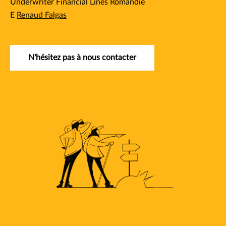
Underwriter Financial Lines Romandie
E
Renaud Falgas
N'hésitez pas à nous contacter