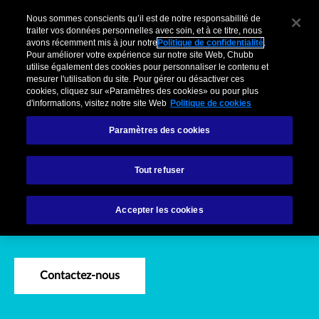
Financial Lines-Versicherungen un
Pour Clients Entreprises
Courtiers
Organisations partenaires
Cl
Nous sommes conscients qu’il est de notre responsabilité de
traiter vos données personnelles avec soin, et à ce titre, nous
avons récemment mis à jour notre
Politique de confidentialité
.
Menu
Pour améliorer votre expérience sur notre site Web, Chubb
utilise également des cookies pour personnaliser le contenu et
mesurer l'utilisation du site. Pour gérer ou désactiver ces
cookies, cliquez sur «Paramètres des cookies» ou pour plus
Produits
Industries
Services
Sinistres
d'informations, visitez notre site Web
Politique de cookies
Paramètres des cookies
Produits
Solutions et services Financial Lines
Tout refuser
Solutions et services
Accepter les cookies
Financial Lines
Contactez-nous