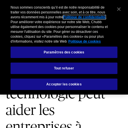
Pour Clients Entreprises
Courtiers
Organisations partenaires
C
Nous sommes conscients qu’il est de notre responsabilité de
traiter vos données personnelles avec soin, et à ce titre, nous
avons récemment mis à jour notre
Politique de confidentialité
.
Menu
Pour améliorer votre expérience sur notre site Web, Chubb
utilise également des cookies pour personnaliser le contenu et
mesurer l'utilisation du site. Pour gérer ou désactiver ces
cookies, cliquez sur «Paramètres des cookies» ou pour plus
d'informations, visitez notre site Web
Politique de cookies
Paramètres des cookies
GESTION DU RISQUE
Tout refuser
Comment la
Accepter les cookies
technologie peut
aider les
entreprises à