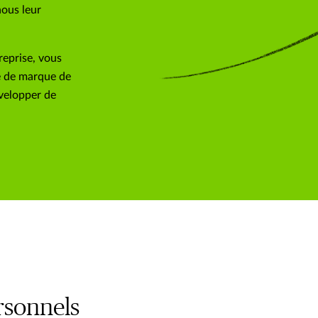
nous leur
reprise, vous
e de marque de
évelopper de
rsonnels