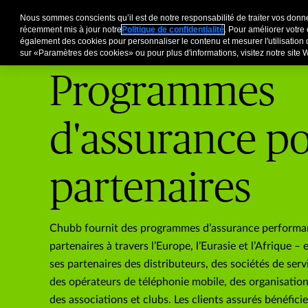
Organisations partenaires
Pour Clients Entreprises
Courtiers
Nous sommes conscients qu’il est de notre responsabilité de traiter vos donné
récemment mis à jour notre
Politique de confidentialité
. Pour améliorer votre
également des cookies pour personnaliser le contenu et mesurer l'utilisation 
sur «Paramètres des cookies» ou pour plus d'informations, visitez notre site
Programmes
d'assurance p
partenaires
Chubb fournit des programmes d’assurance performan
partenaires à travers l’Europe, l’Eurasie et l’Afrique 
ses partenaires des distributeurs, des sociétés de serv
des opérateurs de téléphonie mobile, des organisation
des associations et clubs. Les clients assurés bénéfici