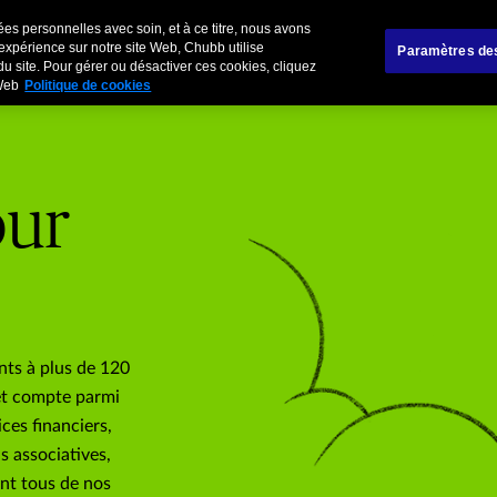
Deutsch
À propos de nous
Clients privés
es personnelles avec soin, et à ce titre, nous avons
 expérience sur notre site Web, Chubb utilise
Paramètres de
du site. Pour gérer ou désactiver ces cookies, cliquez
 Web
Politique de cookies
our
ts à plus de 120
‒ et compte parmi
ices financiers,
s associatives,
ent tous de nos