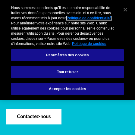
Haftpflichtversicherungen für Un
Pour Clients Entreprises
Courtiers
Organisations partenaires
Cl
Nous sommes conscients qu’il est de notre responsabilité de
traiter vos données personnelles avec soin, et à ce titre, nous
avons récemment mis à jour notre
Politique de confidentialité
.
Menu
Pour améliorer votre expérience sur notre site Web, Chubb
utilise également des cookies pour personnaliser le contenu et
mesurer l'utilisation du site. Pour gérer ou désactiver ces
cookies, cliquez sur «Paramètres des cookies» ou pour plus
Produits
Industries
Services
Sinistres
d'informations, visitez notre site Web
Politique de cookies
Paramètres des cookies
Produits
Assurances responsabilité civile pour les entreprises
Tout refuser
Assurances responsabilité
Accepter les cookies
civile pour les entreprises
Contactez-nous