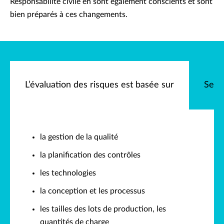
Responsabilité civile en sont également conscients et sont
bien préparés à ces changements.
L’évaluation des risques est basée sur
Servi
la gestion de la qualité
la planification des contrôles
les technologies
la conception et les processus
les tailles des lots de production, les
quantités de charge