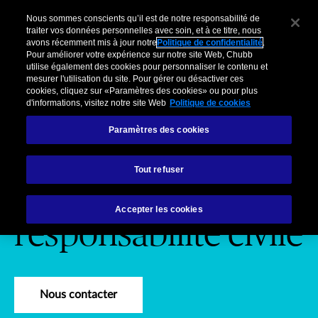
Pour Clients Entreprises
Courtiers
Organisations partenaires
C
Nous sommes conscients qu’il est de notre responsabilité de
traiter vos données personnelles avec soin, et à ce titre, nous
avons récemment mis à jour notre
Politique de confidentialité
.
Menu
Pour améliorer votre expérience sur notre site Web, Chubb
utilise également des cookies pour personnaliser le contenu et
mesurer l'utilisation du site. Pour gérer ou désactiver ces
cookies, cliquez sur «Paramètres des cookies» ou pour plus
d'informations, visitez notre site Web
Politique de cookies
Paramètres des cookies
Nos services
Risk engineering responsabilité civile
Tout refuser
Risk engineering
Accepter les cookies
responsabilité civile
Nous contacter