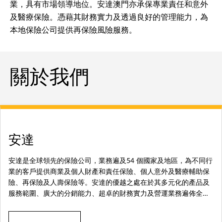
業，具有市場領導地位。安達澳門亦承保專業責任和意外
及醫療保險。憑藉其財務實力及透過良好的管理能力，為
本地保險公司提供再保險風險服務。
關於我們
安達
安達是全球領先的保險公司，業務遍及54 個國家及地區，為不同行
業的客戶提供商業及個人財產和責任保險、個人意外及醫療輔助保
險、再保險及人壽保險等。安達的優越之處在於其多元化的產品及
服務範圍、廣大的分銷能力、超卓的財務實力及營運業務遍佈全球
各地。總公司安達有限公司於紐約證券交易所上市（紐約證券交易
所：CB），為標準普爾500 指數的成份公司。安達全球僱員人數約