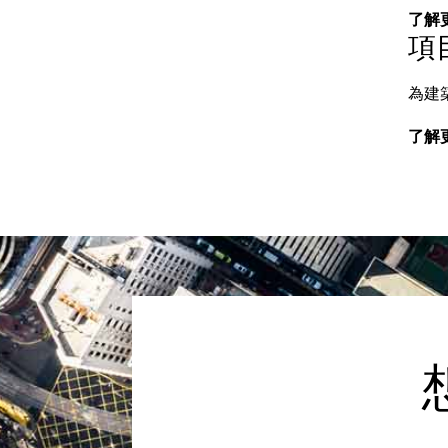
了解
項
為建
了解