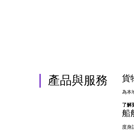
貨
產品與服務
為本
了解
船
度身