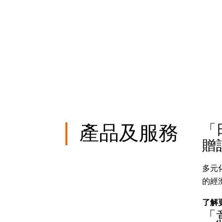
「
產品及服務
贈
多元
的經
了解
「