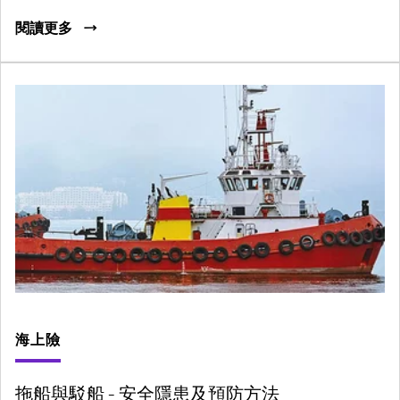
閱讀更多
海上險
拖船與駁船 – 安全隱患及預防方法