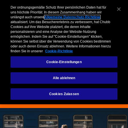
Unternehmen​
Makler
Privatkunden & Partner​
Kooperationen
Der ordnungsgemäße Schutz Ihrer persönlichen Daten hat für
uns höchste Priorität. In diesem Zusammenhang haben wir
unlängst auch unsere
Allgemeine Datenschutz-Richtlinie
Menu
aktualisiert. Um das Besuchererlebnis zu verbessern, hat Chubb
Cookies auf ihre Website platziert, die deren Inhalte
personalisieren und eine Analyse der Website-Nutzung
ermöglichen. Indem Sie auf "Cookie-Einstellungen” klicken,
können Sie selbst über die Verwendung von Cookies bestimmen
oder auch deren Einsatz ablehnen. Weitere Informationen hierzu
Reisen
finden Sie in unserer
Cookie-Richtlinie
Cookie-Einstellungen
Individuelle Reiseversicherungen
Alle ablehnen
Kontaktieren Sie uns
Cookies Zulassen