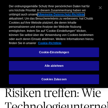
Unternehmen​
Makler
Privatkunden & Partner​
Kooperationen
Der ordnungsgemäße Schutz Ihrer persönlichen Daten hat für
uns höchste Priorität. In diesem Zusammenhang haben wir
unlängst auch unsere
Allgemeine Datenschutz-Richtlinie
Menu
aktualisiert. Um das Besuchererlebnis zu verbessern, hat Chubb
Cookies auf ihre Website platziert, die deren Inhalte
personalisieren und eine Analyse der Website-Nutzung
ermöglichen. Indem Sie auf "Cookie-Einstellungen” klicken,
können Sie selbst über die Verwendung von Cookies bestimmen
oder auch deren Einsatz ablehnen. Weitere Informationen hierzu
finden Sie in unserer
Cookie-Richtlinie
Cookie-Einstellungen
BRANCHENEINBLICK
Wenn
Alle ablehnen
Innovationen auf
Cookies Zulassen
Risiken treffen: Wie
Technologieuntern