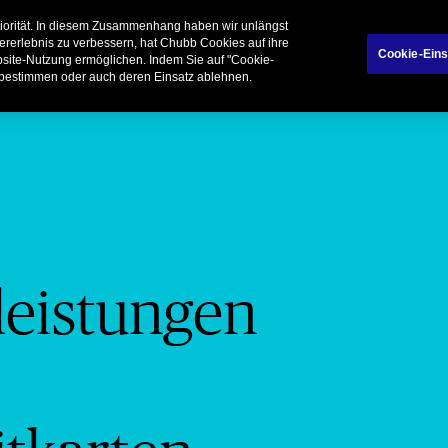
tionen
Über Chubb
riorität. In diesem Zusammenhang haben wir unlängst
ererlebnis zu verbessern, hat Chubb Cookies auf ihre
Cookie-Eins
ebsite-Nutzung ermöglichen. Indem Sie auf "Cookie-
 bestimmen oder auch deren Einsatz ablehnen.
leistungen