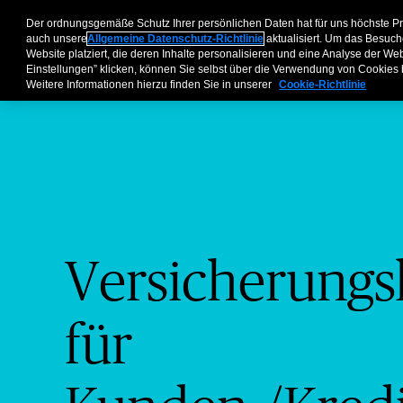
Unternehmen​
Makler
Privatkunden & Partner​
Koopera
Der ordnungsgemäße Schutz Ihrer persönlichen Daten hat für uns höchste P
auch unsere
Allgemeine Datenschutz-Richtlinie
aktualisiert. Um das Besuch
Website platziert, die deren Inhalte personalisieren und eine Analyse der W
Einstellungen” klicken, können Sie selbst über die Verwendung von Cookies
Weitere Informationen hierzu finden Sie in unserer
Cookie-Richtlinie
Versicherungs
für