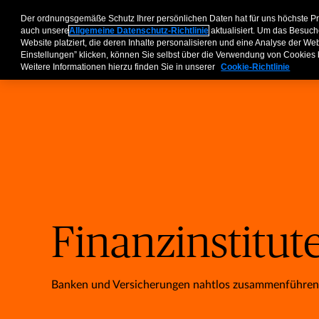
Unternehmen​
Makler
Privatkunden & Partner​
Koopera
Der ordnungsgemäße Schutz Ihrer persönlichen Daten hat für uns höchste P
auch unsere
Allgemeine Datenschutz-Richtlinie
aktualisiert. Um das Besuch
Website platziert, die deren Inhalte personalisieren und eine Analyse der W
Einstellungen” klicken, können Sie selbst über die Verwendung von Cookies
Weitere Informationen hierzu finden Sie in unserer
Cookie-Richtlinie
Finanzinstitut
Banken und Versicherungen nahtlos zusammenführen