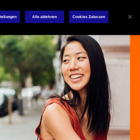
Datenschutz
Karriere
News Room
Kontakt
tellungen
Alle ablehnen
Cookies Zulassen