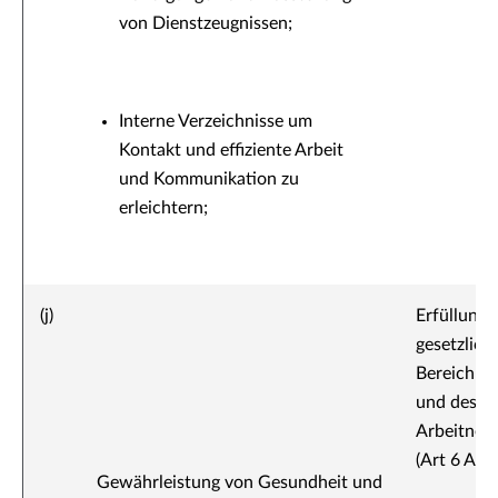
von Dienstzeugnissen;
Interne Verzeichnisse um
Kontakt und effiziente Arbeit
und Kommunikation zu
erleichtern;
(j)
Erfüllung 
gesetzlich
Bereich de
und des
Arbeitneh
(Art 6 Abs
Gewährleistung von Gesundheit und