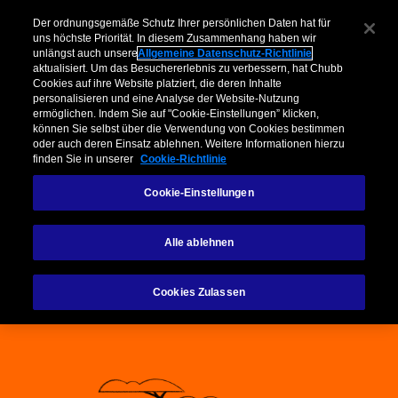
Unternehmen​
Makler
Privatkunden & Partner​
Kooperationen
Der ordnungsgemäße Schutz Ihrer persönlichen Daten hat für
uns höchste Priorität. In diesem Zusammenhang haben wir
unlängst auch unsere
Allgemeine Datenschutz-Richtlinie
Menu
aktualisiert. Um das Besuchererlebnis zu verbessern, hat Chubb
Cookies auf ihre Website platziert, die deren Inhalte
personalisieren und eine Analyse der Website-Nutzung
ermöglichen. Indem Sie auf "Cookie-Einstellungen” klicken,
können Sie selbst über die Verwendung von Cookies bestimmen
oder auch deren Einsatz ablehnen. Weitere Informationen hierzu
Mitarbeiter-
finden Sie in unserer
Cookie-Richtlinie
Cookie-Einstellungen
Datenschutzerkläru
Alle ablehnen
ng
Cookies Zulassen