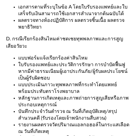
เอกสารตามที่ระบุในข้อ A โดยใบรับรองแพทย์และใบ
เสร็จรับเงินสามารถใช้เอกสารสำเนาจากต้นฉบับได้
ผลตรวจทางห้องปฏิบัติการ ผลตรวจชิ้นเนื้อ ผลตรวจ
พยาธิวิทยา
D. กรณีเรียกร้องสินไหมค่าชดเชยทุพพลภาพและการสูญ
เสียอวัยวะ
แบบฟอร์มแจ้งเรียกร้องค่าสินไหม
ใบรับรองแพทย์และประวัติการรักษา การบำบัดฟื้นฟู
หากมีค่าธรรมเนียมผู้เอาประกันภัย/ผู้รับผลประโยชน์
เป็นผู้รับผิดชอบ
แบบประเมินภาวะทุพพลภาพที่กระทำโดยแพทย์
พร้อมประทับตราโรงพยาบาล
หลักฐานการเกิดเหตุและภาพถ่ายการสูญเสียหรือภาพ
ประกอบเหตุการณ์
บันทึกประจำวันตำรวจ ณ วันที่เกิดอุบัติเหตุ/สรุป
สำนวนคดี (รับรองโดยเจ้าพนักงานสืบสวน)
รายงานผลตรวจวัดปริมาณแอลกอฮอล์ในกระแสเลือด
ณ วันที่เกิดเหตุ